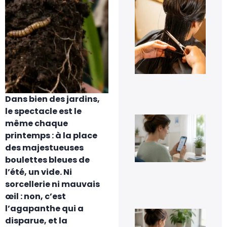
pe
les
pre
jou
tra
cap
à d
?
6 a
20
Dans bien des jardins,
le spectacle est le
Co
même chaque
dés
printemps : à la place
Go
Pho
des majestueuses
sa
boulettes bleues de
per
ses
l’été, un vide. Ni
im
sorcellerie ni mauvais
5 a
20
œil : non, c’est
l’agapanthe qui a
Co
disparue, et la
inv