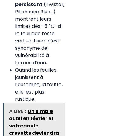
persistant
(Twister,
Pitchoune Blue…)
montrent leurs
limites dès -5 °C ; si
le feuillage reste
vert en hiver, c’est
synonyme de
vulnérabilité à
l’excès d’eau,
Quand les feuilles
jaunissent à
l’automne, la touffe,
elle, est plus
rustique.
A LIRE :
Un simple
oubli en février et
votre saule
crevette deviendra