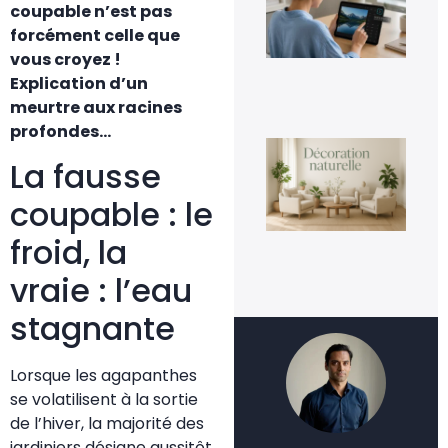
une
coupable n’est pas
fac
forcément celle que
4 a
20
vous croyez !
Explication d’un
meurtre aux racines
profondes…
La
déc
La fausse
nat
un
coupable : le
te
dur
froid, la
ins
3 a
vraie : l’eau
20
stagnante
Lorsque les agapanthes
se volatilisent à la sortie
de l’hiver, la majorité des
jardiniers désigne aussitôt