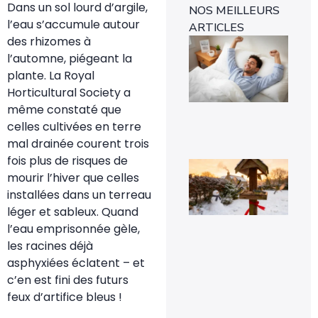
Dans un sol lourd d’argile,
NOS MEILLEURS
l’eau s’accumule autour
ARTICLES
des rhizomes à
Ins
mét
l’automne, piégeant la
1-0
plante. La Royal
rév
l’e
Horticultural Society a
rap
même constaté que
29 
celles cultivées en terre
mal drainée courent trois
fois plus de risques de
Voi
pou
mourir l’hiver que celles
la
installées dans un terreau
pr
de
léger et sableux. Quand
mé
l’eau emprisonnée gèle,
sig
un 
les racines déjà
pr
asphyxiées éclatent – et
da
vot
c’en est fini des futurs
jar
feux d’artifice bleus !
8 fé
20