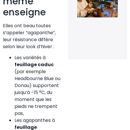
même
de
fle
enseigne
pou
rel
la
flo
Elles ont beau toutes
de
s’appeler “agapanthe”,
orc
en 
leur résistance diffère
20 
selon leur look d’hiver :
20
Les variétés à
feuillage caduc
(par exemple
Headbourne Blue ou
Donau) supportent
jusqu’à -15 °C, du
moment que les
pieds ne trempent
pas,
Les agapanthes à
feuillage