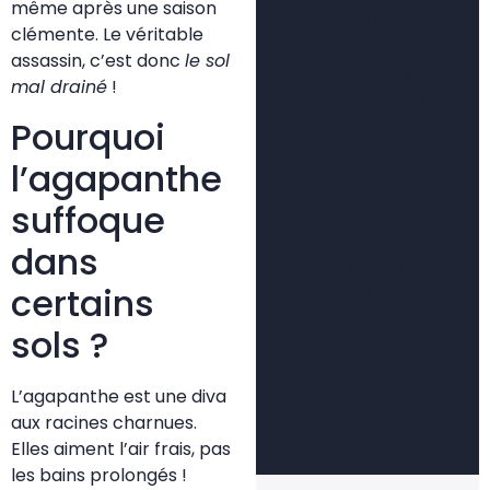
même après une saison
créer un jardin
clémente. Le véritable
vivant et
assassin, c’est donc
le sol
harmonieux. À
mal drainé
!
travers mes
Pourquoi
articles, je
partage des
l’agapanthe
contenus clairs,
suffoque
accessibles et
concrets pour
dans
accompagner
certains
aussi bien les
jardiniers
sols ?
débutants que
les plus
L’agapanthe est une diva
expérimentés.
aux racines charnues.
🌿
Elles aiment l’air frais, pas
les bains prolongés !