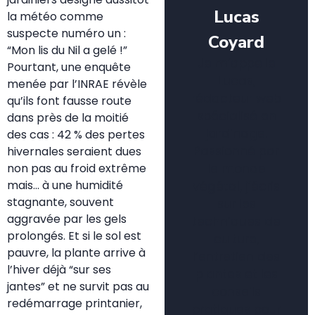
Lucas
la météo comme
suspecte numéro un :
Coyard
“Mon lis du Nil a gelé !”
Je m’appelle
Pourtant, une enquête
Lucas,
menée par l’INRAE révèle
rédacteur web
qu’ils font fausse route
spécialisé en
dans près de la moitié
jardinage.
des cas : 42 % des pertes
Passionné par
hivernales seraient dues
le monde
non pas au froid extrême
mais… à une humidité
végétal, j’écris
stagnante, souvent
sur les
aggravée par les gels
techniques de
prolongés. Et si le sol est
culture,
pauvre, la plante arrive à
l’entretien des
l’hiver déjà “sur ses
plantes et les
jantes” et ne survit pas au
conseils
redémarrage printanier,
pratiques pour