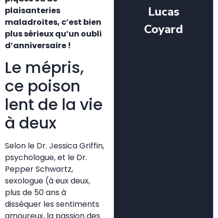
Lucas
plaisanteries
maladroites, c’est bien
Coyard
plus sérieux qu’un oubli
Je m’appelle
d’anniversaire !
Lucas,
Le mépris,
rédacteur web
spécialisé en
ce poison
jardinage.
lent de la vie
Passionné par
le monde
à deux
végétal, j’écris
sur les
Selon le Dr. Jessica Griffin,
techniques de
psychologue, et le Dr.
culture,
Pepper Schwartz,
l’entretien des
sexologue (à eux deux,
plantes et les
plus de 50 ans à
conseils
disséquer les sentiments
pratiques pour
amoureux, la passion des