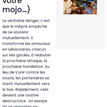
votre
de
fle
mojo…)
pou
rel
la
flo
Le véritable danger, c’est
de
que le mépris empêche
orc
en 
de se soutenir
20 
mutuellement. Il
20
transforme les amoureux
en adversaires, chacun
sur ses gardes, à redouter
la prochaine attaque, la
prochaine humiliation. Au
lieu de s’unir contre les
soucis, les partenaires se
tirent mutuellement vers
le bas. Rapidement, cela
devient une routine
destructrice : on essaye
de se remonter en