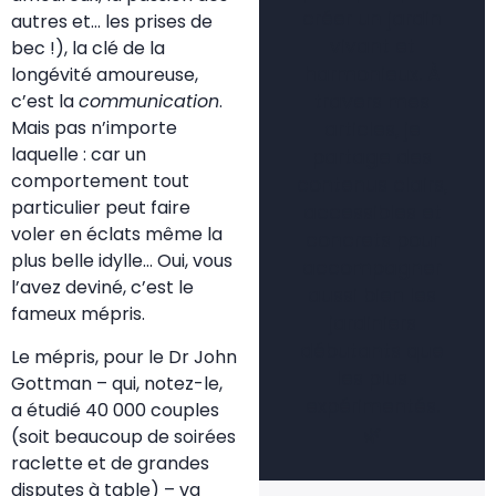
créer un jardin
autres et… les prises de
vivant et
bec !), la clé de la
harmonieux. À
longévité amoureuse,
travers mes
c’est la
communication
.
Mais pas n’importe
articles, je
laquelle : car un
partage des
comportement tout
contenus clairs,
particulier peut faire
accessibles et
voler en éclats même la
concrets pour
plus belle idylle… Oui, vous
accompagner
l’avez deviné, c’est le
aussi bien les
fameux mépris.
jardiniers
débutants que
Le mépris, pour le Dr John
les plus
Gottman – qui, notez-le,
expérimentés.
a étudié 40 000 couples
🌿
(soit beaucoup de soirées
raclette et de grandes
disputes à table) – va