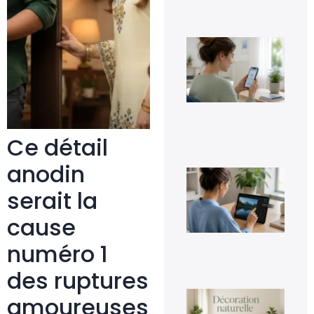
Co
dés
Go
Pho
sa
per
ses
im
5 a
Ce détail
20
anodin
Co
inv
serait la
une
fac
cause
4 a
20
numéro 1
des ruptures
La
amoureuses
déc