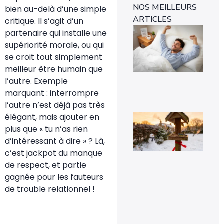
NOS MEILLEURS
bien au-delà d’une simple
ARTICLES
critique. Il s’agit d’un
Ins
partenaire qui installe une
mét
supériorité morale, ou qui
1-0
rév
se croit tout simplement
l’e
meilleur être humain que
rap
29 
l’autre. Exemple
marquant : interrompre
l’autre n’est déjà pas très
Voi
élégant, mais ajouter en
pou
plus que « tu n’as rien
la
pr
d’intéressant à dire » ? Là,
de
c’est jackpot du manque
mé
sig
de respect, et partie
un 
gagnée pour les fauteurs
pr
da
de trouble relationnel !
vot
jar
8 fé
20