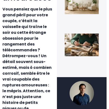
nat
un
Vous pensiez que le plus
te
dur
grand péril pour votre
ins
couple, c’était la
3 a
20
vaisselle qui traîne le
soir ou cette étrange
Qu
obsession pour le
fai
de 
rangement des
viei
télécommandes ?
pho
de
Détrompez-vous ! Un
fam
détail souvent sous-
3 a
estimé, mais ô combien
20
corrosif, semble être le
vrai coupable des
ruptures amoureuses :
le mépris. Attention, ce
n’est pas juste une
histoire de petits
piques ou de