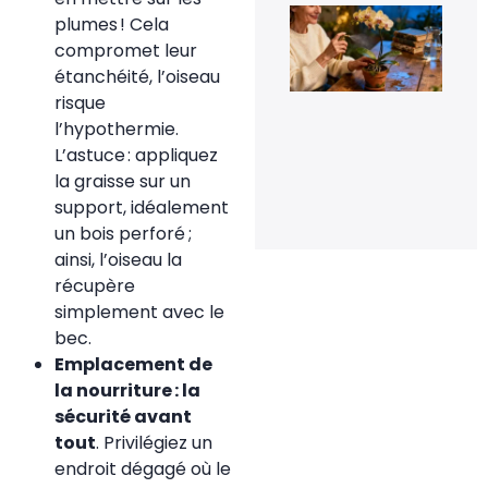
Le 
plumes ! Cela
de
compromet leur
fle
pou
étanchéité, l’oiseau
rel
risque
la
flo
l’hypothermie.
de
L’astuce : appliquez
orc
en 
la graisse sur un
20 
support, idéalement
20
un bois perforé ;
ainsi, l’oiseau la
récupère
simplement avec le
bec.
Emplacement de
la nourriture : la
sécurité avant
tout
. Privilégiez un
endroit dégagé où le