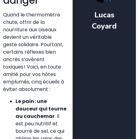
danger
Lucas
Quand le thermomètre
chute, offrir de la
Coyard
nourriture aux oiseaux
Je m’appelle
devient un véritable
Lucas,
geste solidaire. Pourtant,
rédacteur web
certains réflexes bien
spécialisé en
ancrés s’avèrent
jardinage.
toxiques ! Voici, en toute
Passionné par
amitié pour vos hôtes
le monde
emplumés, cinq écueils à
éviter absolument :
végétal, j’écris
sur les
Le pain : une
techniques de
douceur qui tourne
culture,
au cauchemar
. Il
l’entretien des
est peu nutritif et
plantes et les
bourré de sel, ce qui
conseils
abîme les reins des