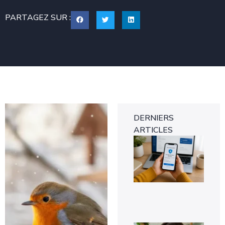
PARTAGEZ SUR :
DERNIERS
ARTICLES
Tra
gra
des
d’i
ver
8 a