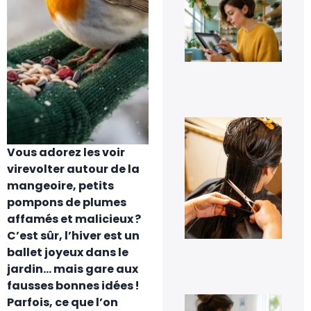
Eff
un
pe
sur
ph
fac
7 a
20
À q
s’a
pe
Vous adorez les voir
les
pre
virevolter autour de la
jou
mangeoire, petits
tra
cap
pompons de plumes
à d
affamés et malicieux ?
?
C’est sûr, l’hiver est un
6 a
20
ballet joyeux dans le
jardin… mais gare aux
fausses bonnes idées !
Co
Parfois, ce que l’on
dés