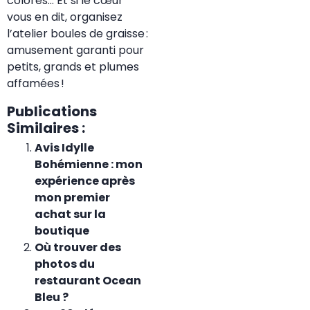
colorés… Et si le cœur
vous en dit, organisez
l’atelier boules de graisse :
amusement garanti pour
petits, grands et plumes
affamées !
Publications
Similaires :
Avis Idylle
Bohémienne : mon
expérience après
mon premier
achat sur la
boutique
Où trouver des
photos du
restaurant Ocean
Bleu ?