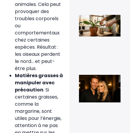
8 fé
animales. Cela peut
20
provoquer des
Fau
troubles corporels
vra
ou
cou
les
comportementaux
rac
chez certaines
d’o
qui
espèces. Résultat :
déb
les oiseaux perdent
du 
le nord… et peut-
11 j
20
être plus.
Matières grasses à
Cyr
Fér
manipuler avec
t-i
précaution
. Si
co
et 
certaines graisses,
t-i
comme la
pho
d’e
margarine, sont
16
utiles pour l’énergie,
sep
attention à ne pas
20
en mettre sur les