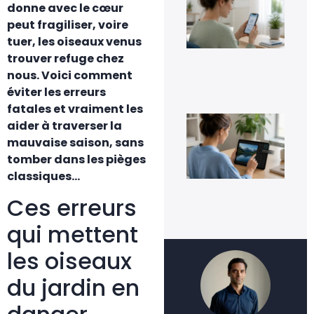
donne avec le cœur
Go
Pho
peut fragiliser, voire
sa
tuer, les oiseaux venus
per
ses
trouver refuge chez
im
nous. Voici comment
5 a
éviter les erreurs
20
fatales et vraiment les
Co
aider à traverser la
inv
une
mauvaise saison, sans
fac
tomber dans les pièges
4 a
classiques…
20
Ces erreurs
qui mettent
les oiseaux
du jardin en