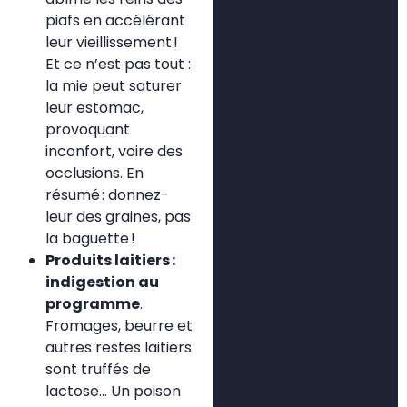
pratiques pour
piafs en accélérant
créer un jardin
leur vieillissement !
vivant et
Et ce n’est pas tout :
harmonieux. À
la mie peut saturer
travers mes
leur estomac,
articles, je
provoquant
partage des
inconfort, voire des
occlusions. En
contenus clairs,
résumé : donnez-
accessibles et
leur des graines, pas
concrets pour
la baguette !
accompagner
Produits laitiers :
aussi bien les
indigestion au
jardiniers
programme
.
débutants que
Fromages, beurre et
les plus
autres restes laitiers
expérimentés.
sont truffés de
🌿
lactose… Un poison