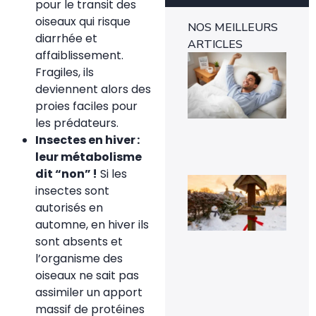
pour le transit des
oiseaux qui risque
NOS MEILLEURS
diarrhée et
ARTICLES
affaiblissement.
Ins
mét
Fragiles, ils
1-0
deviennent alors des
rév
l’e
proies faciles pour
rap
les prédateurs.
29 
Insectes en hiver :
leur métabolisme
dit “non” !
Si les
Voi
insectes sont
pou
la
autorisés en
pr
automne, en hiver ils
de
mé
sont absents et
sig
l’organisme des
un 
pr
oiseaux ne sait pas
da
assimiler un apport
vot
jar
massif de protéines