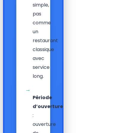
simple,
pas
comme
un
restaurant
classique
avec
service
long.
→
Période
d’ouverture
:
ouverture