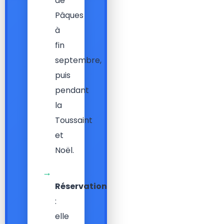
de
Pâques
à
fin
septembre,
puis
pendant
la
Toussaint
et
Noël.
→
Réservation
:
elle