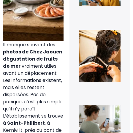
fac
7 a
20
À q
s’a
pe
Il manque souvent des
les
pre
photos de Chez Jaouen
jou
dégustation de fruits
tra
cap
de mer
vraiment utiles
à d
avant un déplacement.
?
Les informations existent,
6 a
20
mais elles restent
dispersées. Pas de
panique, c’est plus simple
Co
qu’il n’y paraît.
dés
L’établissement se trouve
Go
Pho
à
Saint-Philibert
, à
sa
Kernivilit, près du pont de
per