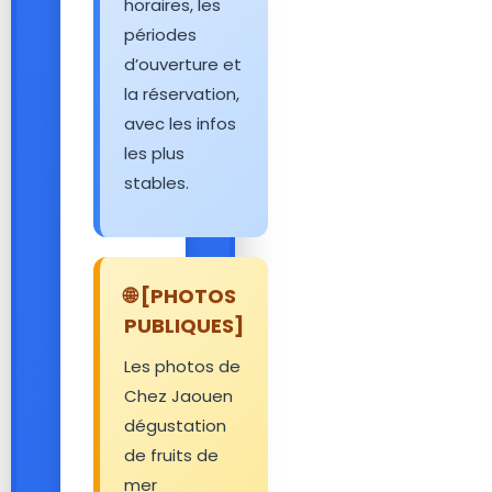
horaires, les
périodes
d’ouverture et
la réservation,
avec les infos
les plus
stables.
🌐 [PHOTOS
PUBLIQUES]
Les photos de
Chez Jaouen
dégustation
de fruits de
mer