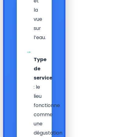
et
la
vue
sur
l’eau.
→
Type
de
service
: le
lieu
fonctionne
comme
une
dégustation