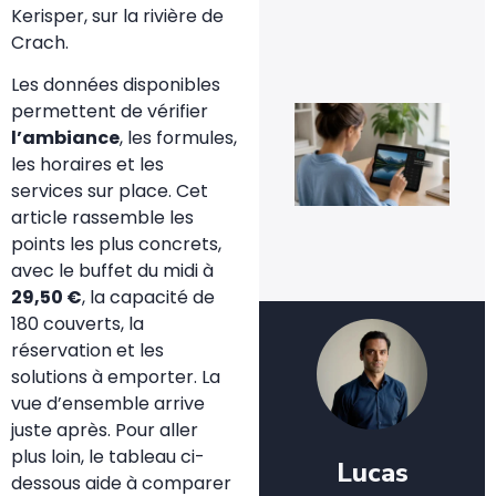
ses
Kerisper, sur la rivière de
im
Crach.
5 a
20
Les données disponibles
permettent de vérifier
Co
inv
l’ambiance
, les formules,
une
les horaires et les
fac
4 a
services sur place. Cet
20
article rassemble les
points les plus concrets,
avec le buffet du midi à
29,50 €
, la capacité de
180 couverts, la
réservation et les
solutions à emporter. La
vue d’ensemble arrive
juste après. Pour aller
plus loin, le tableau ci-
Lucas
dessous aide à comparer