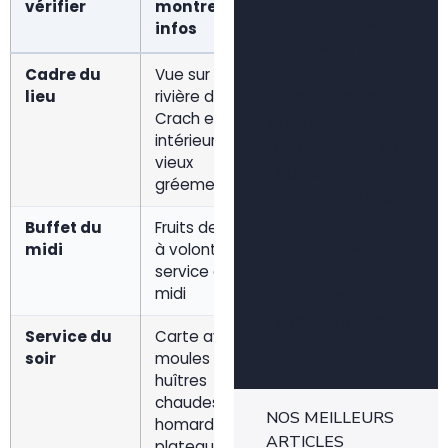
vérifier
montrent les
pratique
o
harmonieux. À
infos
a
travers mes
articles, je
Cadre du
Vue sur la
Consultation
A
partage des
lieu
rivière de
des photos et
li
Crach et
repères
contenus clairs,
intérieur esprit
d’accès avant
accessibles et
vieux
départ
concrets pour
gréement
accompagner
aussi bien les
Buffet du
Fruits de mer
Du mardi au
2
jardiniers
midi
à volonté en
dimanche hors
débutants que
service du
haute saison
midi
les plus
expérimentés.
Service du
Carte avec
Vendredi et
Se
🌿
soir
moules frites,
samedi hors
c
huîtres
haute saison
chaudes,
NOS MEILLEURS
homard et
ARTICLES
plateaux