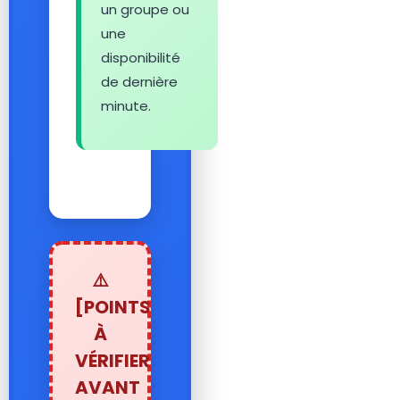
un groupe ou
une
disponibilité
de dernière
minute.
⚠️
[POINTS
À
VÉRIFIER
AVANT