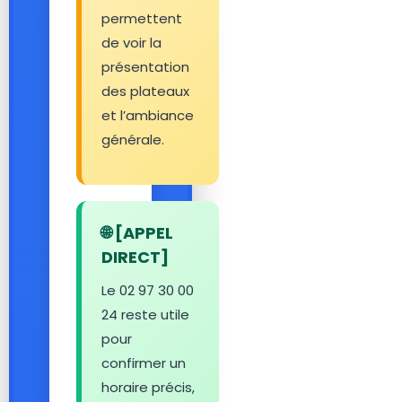
permettent
de voir la
présentation
des plateaux
et l’ambiance
générale.
🌐 [APPEL
DIRECT]
Le 02 97 30 00
24 reste utile
pour
confirmer un
horaire précis,