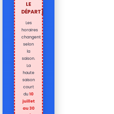
LE
DÉPART]
Les
horaires
changent
selon
la
saison.
La
haute
saison
court
du
10
juillet
au 30