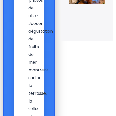
photos
rel
la
de
flo
de
chez
orc
en 
Jaouen
20 
dégustation
20
de
fruits
de
mer
montrent
surtout
la
terrasse,
la
salle