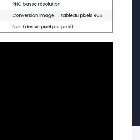
PNG basse résolution
Conversion image → tableau pixels RGB
Non (dessin pixel par pixel)