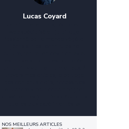
Lucas Coyard
Je m’appelle Lucas, rédacteur
web spécialisé en jardinage.
Passionné par le monde végétal,
j’écris sur les techniques de
culture, l’entretien des plantes et
les conseils pratiques pour créer
un jardin vivant et harmonieux. À
travers mes articles, je partage
des contenus clairs, accessibles
et concrets pour accompagner
aussi bien les jardiniers débutants
que les plus expérimentés. 🌿
NOS MEILLEURS ARTICLES