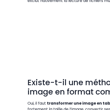
exclut nativement la lecture de fichiers mu
Existe-t-il une méth
image en format com
Oui, il faut
transformer une image
en tab
fortement la taille de l’image, convertir 