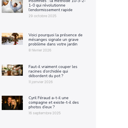
Insomnies : la méthode 10-3-2-
1-0 qui révolutionne
l’endormissement rapide
29 octobre 2025
Voici pourquoi la présence de
mésanges signale un grave
problème dans votre jardin
8 février 2026
Faut-il vraiment couper les
racines d’orchidée qui
débordent du pot ?
11 janvier 2026
Cyril Féraud a-t-il une
compagne et existe-t-il des
photos d’eux ?
16 septembre 2025