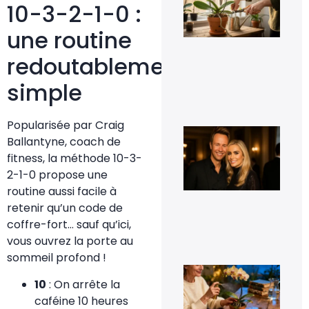
vra
10-3-2-1-0 :
cou
les
une routine
rac
d’o
redoutablement
qui
déb
du 
simple
11 j
20
Popularisée par Craig
Cyr
Ballantyne, coach de
Fér
t-i
fitness, la méthode 10-3-
co
2-1-0 propose une
et 
t-i
routine aussi facile à
pho
retenir qu’un code de
d’e
coffre-fort… sauf qu’ici,
16
sep
vous ouvrez la porte au
20
sommeil profond !
Le 
de
10
: On arrête la
fle
caféine 10 heures
pou