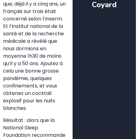
Coyard
que, déjà il y a cinq ans, un
français sur trois était
Je m’appelle
concerné selon l’Inserm.
Lucas,
Et l’Institut national de la
rédacteur web
santé et de la recherche
spécialisé en
médicale a révélé que
jardinage.
nous dormions en
Passionné par
moyenne 1h30 de moins
le monde
qu’il y a 50 ans. Ajoutez à
végétal, j’écris
cela une bonne grosse
sur les
pandémie, quelques
techniques de
confinements, et vous
culture,
obtenez un cocktail
l’entretien des
explosif pour les nuits
plantes et les
blanches.
conseils
Résultat : alors que la
pratiques pour
National Sleep
créer un jardin
Foundation recommande
vivant et