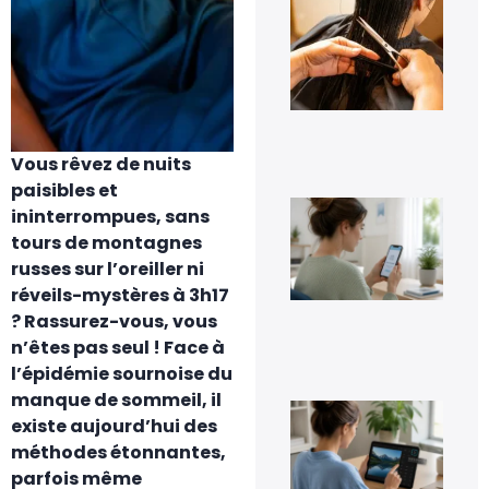
jou
tra
cap
à d
?
6 a
20
Vous rêvez de nuits
paisibles et
Co
ininterrompues, sans
dés
tours de montagnes
Go
Pho
russes sur l’oreiller ni
sa
réveils-mystères à 3h17
per
ses
? Rassurez-vous, vous
im
n’êtes pas seul ! Face à
5 a
20
l’épidémie sournoise du
manque de sommeil, il
Co
existe aujourd’hui des
inv
une
méthodes étonnantes,
fac
parfois même
4 a