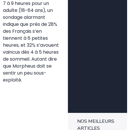
7 à 9 heures pour un
harmonieux. À
adulte (18-64 ans), un
travers mes
sondage alarmant
articles, je
indique que près de 28%
partage des
des Français s’en
contenus clairs,
tiennent à 6 petites
accessibles et
heures, et 32% s’avouent
concrets pour
vaincus dès 4 à 5 heures
accompagner
de sommeil. Autant dire
aussi bien les
que Morpheus doit se
jardiniers
sentir un peu sous-
débutants que
exploité.
les plus
expérimentés.
🌿
NOS MEILLEURS
ARTICLES