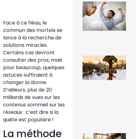
Ins
mét
1-0
rév
Face à ce fléau, le
l’e
rap
commun des mortels se
29 
lance à la recherche de
solutions miracles.
Certains cas devront
Voi
consulter des pros, mais
pou
pour beaucoup, quelques
la
pr
astuces suffiraient à
de
changer la donne.
mé
sig
D’ailleurs, plus de 20
un 
milliards de vues sur les
pr
da
contenus sommeil sur les
vot
réseaux : c’est dire si la
jar
quête est populaire !
8 fé
20
La méthode
Fau