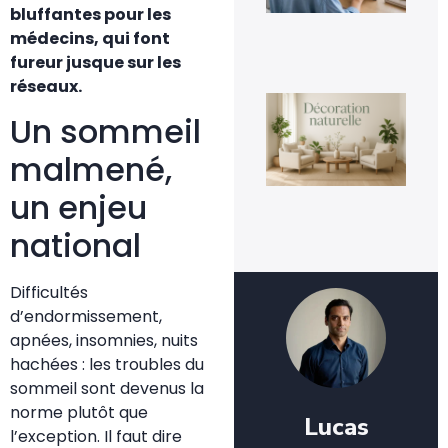
20
bluffantes pour les
médecins, qui font
fureur jusque sur les
réseaux.
La
déc
Un sommeil
nat
un
malmené,
te
dur
un enjeu
ins
3 a
national
20
Difficultés
d’endormissement,
apnées, insomnies, nuits
hachées : les troubles du
sommeil sont devenus la
norme plutôt que
Lucas
l’exception. Il faut dire