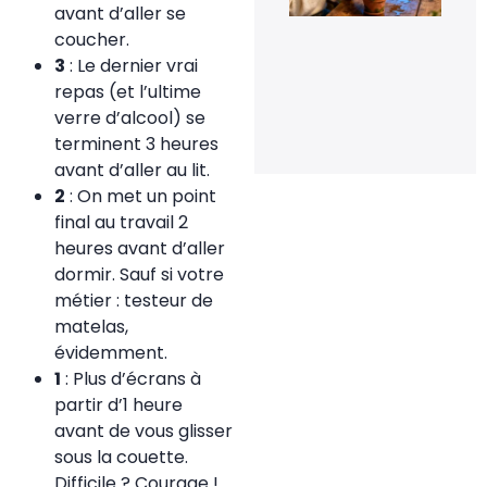
rel
avant d’aller se
la
coucher.
flo
de
3
: Le dernier vrai
orc
repas (et l’ultime
en 
verre d’alcool) se
20 
20
terminent 3 heures
avant d’aller au lit.
2
: On met un point
final au travail 2
heures avant d’aller
dormir. Sauf si votre
métier : testeur de
matelas,
évidemment.
1
: Plus d’écrans à
partir d’1 heure
avant de vous glisser
sous la couette.
Difficile ? Courage !