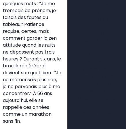
quelques mots : “Je me
pratiques pour
trompais de prénom, je
créer un jardin
faisais des fautes au
vivant et
tableau.” Patience
harmonieux. À
requise, certes, mais
travers mes
comment garder la zen
articles, je
attitude quand les nuits
partage des
ne dépassent pas trois
contenus clairs,
heures ? Durant six ans, le
accessibles et
brouillard cérébral
concrets pour
devient son quotidien : “Je
accompagner
ne mémorisais plus rien,
aussi bien les
je ne parvenais plus à me
jardiniers
concentrer.” À 56 ans
débutants que
aujourd’hui, elle se
les plus
rappelle ces années
expérimentés.
comme un marathon
🌿
sans fin.