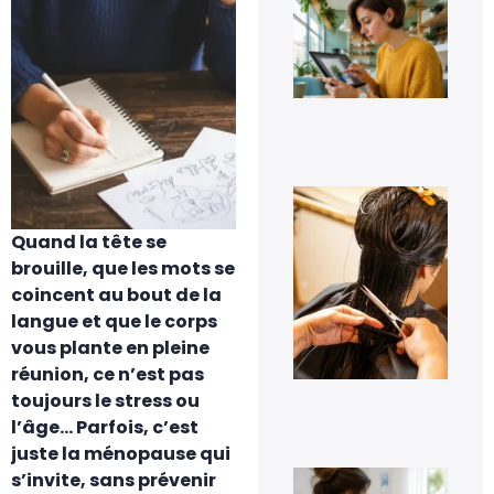
Eff
un
pe
sur
ph
fac
7 a
20
À q
s’a
pe
Quand la tête se
les
pre
brouille, que les mots se
jou
coincent au bout de la
tra
cap
langue et que le corps
à d
vous plante en pleine
?
réunion, ce n’est pas
6 a
20
toujours le stress ou
l’âge… Parfois, c’est
juste la ménopause qui
Co
s’invite, sans prévenir
dés