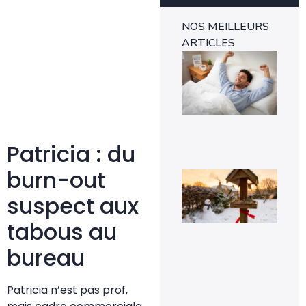
NOS MEILLEURS
ARTICLES
Ins
mét
1-0
rév
l’e
rap
29 
Patricia : du
burn-out
Voi
pou
la
suspect aux
pr
de
tabous au
mé
sig
bureau
un 
pr
da
vot
Patricia n’est pas prof,
jar