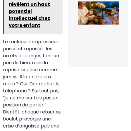
Le 
révèlent un haut
de
potentiel
fle
pou
intellectuel chez
rel
votre enfant
la
flo
de
orc
Le rouleau compresseur
en 
passe et repasse : les
20 
arrêts et congés font un
20
peu de bien, mais la
reprise lui pèse comme
jamais. Répondre aux
mails ? Oui. Décrocher le
téléphone ? Surtout pas,
“je ne me sentais pas en
position de parler.”
Bientôt, chaque retour au
boulot provoque une
crise d’angoisse puis une