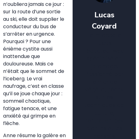
n’oubliera jamais ce jour :
sur la route d’une sortie
Lucas
au ski, elle doit supplier le
Coyard
conducteur du bus de
s’arrêter en urgence.
Je m’appelle
Pourquoi ? Pour une
Lucas,
énième cystite aussi
rédacteur web
inattendue que
spécialisé en
douloureuse. Mais ce
jardinage.
n’était que le sommet de
Passionné par
l’iceberg. Le vrai
le monde
naufrage, c’est en classe
végétal, j’écris
qu’il se joue chaque jour :
sur les
sommeil chaotique,
techniques de
fatigue tenace, et une
culture,
anxiété qui grimpe en
l’entretien des
flèche.
plantes et les
Anne résume la galère en
conseils