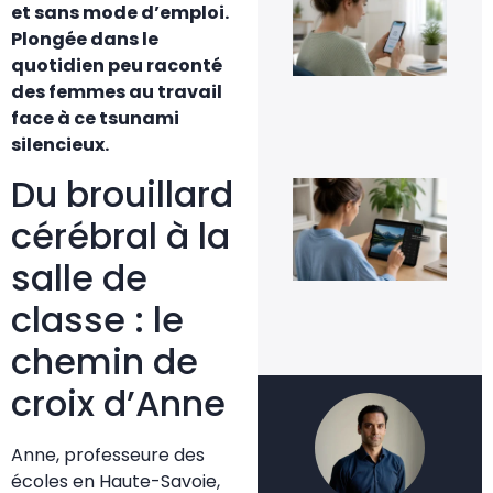
et sans mode d’emploi.
Go
Pho
Plongée dans le
sa
quotidien peu raconté
per
ses
des femmes au travail
im
face à ce tsunami
5 a
silencieux.
20
Du brouillard
Co
inv
une
cérébral à la
fac
4 a
salle de
20
classe : le
chemin de
croix d’Anne
Anne, professeure des
écoles en Haute-Savoie,