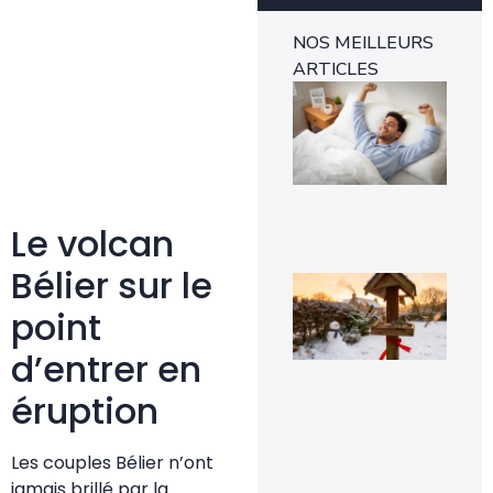
NOS MEILLEURS
ARTICLES
Ins
mét
1-0
rév
l’e
rap
29 
Le volcan
Bélier sur le
Voi
pou
point
la
pr
de
d’entrer en
mé
sig
éruption
un 
pr
da
vot
Les couples Bélier n’ont
jar
jamais brillé par la