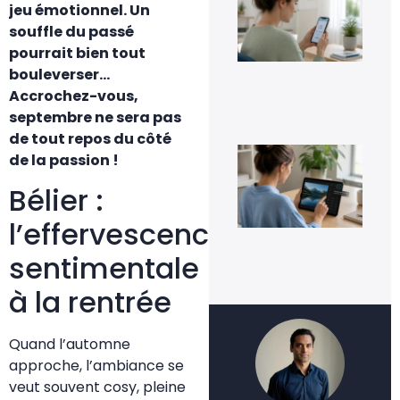
jeu émotionnel. Un
Go
Pho
souffle du passé
sa
pourrait bien tout
per
ses
bouleverser…
im
Accrochez-vous,
5 a
septembre ne sera pas
20
de tout repos du côté
Co
de la passion !
inv
une
Bélier :
fac
4 a
l’effervescence
20
sentimentale
à la rentrée
Quand l’automne
approche, l’ambiance se
veut souvent cosy, pleine