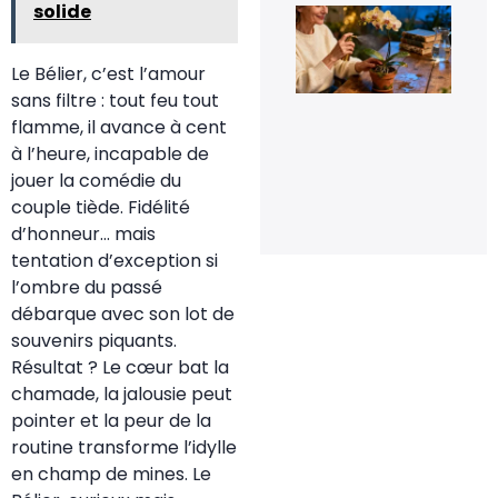
solide
Le 
de
fle
pou
Le Bélier, c’est l’amour
rel
sans filtre : tout feu tout
la
flo
flamme, il avance à cent
de
à l’heure, incapable de
orc
en 
jouer la comédie du
20 
couple tiède. Fidélité
20
d’honneur… mais
tentation d’exception si
l’ombre du passé
débarque avec son lot de
souvenirs piquants.
Résultat ? Le cœur bat la
chamade, la jalousie peut
pointer et la peur de la
routine transforme l’idylle
en champ de mines. Le