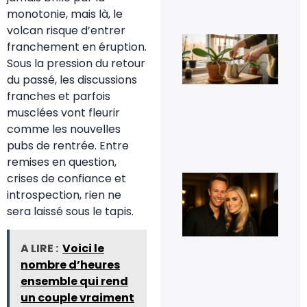
8 fé
monotonie, mais là, le
20
volcan risque d’entrer
Fau
franchement en éruption.
vra
cou
Sous la pression du retour
les
du passé, les discussions
rac
d’o
franches et parfois
qui
musclées vont fleurir
déb
du 
comme les nouvelles
11 j
pubs de rentrée. Entre
20
remises en question,
crises de confiance et
Cyr
Fér
introspection, rien ne
t-i
sera laissé sous le tapis.
co
et 
t-i
pho
A LIRE :
Voici le
d’e
nombre d’heures
16
sep
ensemble qui rend
20
un couple vraiment