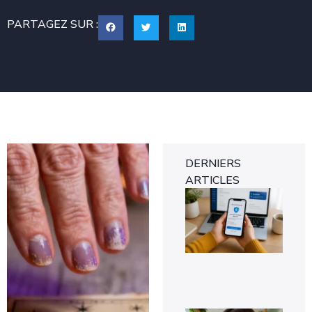
PARTAGEZ SUR :
DERNIERS
ARTICLES
Tra
gra
des
d’i
ver
8 a