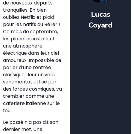
de nouveaux départs
tranquilles. Eh bien,
Lucas
oubliez Netflix et plaid
Coyard
pour les natifs du Bélier !
Ce mois de septembre,
Je m’appelle
les planètes installent
Lucas,
une atmosphère
rédacteur web
électrique dans leur ciel
spécialisé en
amoureux. Impossible de
jardinage.
parler d’une rentrée
Passionné par
classique : leur univers
le monde
sentimental, attisé par
végétal, j’écris
des forces cosmiques, va
sur les
trembler comme une
techniques de
cafetière italienne sur le
culture,
feu.
l’entretien des
Le passé n’a pas dit son
plantes et les
dernier mot. Une
conseils