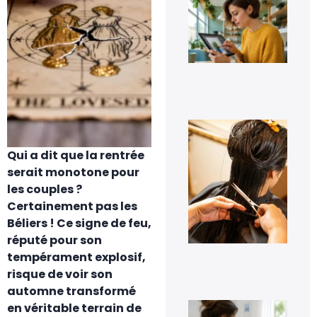
Eff
un
pe
sur
ph
fac
7 a
20
À q
s’a
pe
Qui a dit que la rentrée
les
pre
serait monotone pour
jou
les couples ?
tra
cap
Certainement pas les
à d
Béliers ! Ce signe de feu,
?
réputé pour son
6 a
20
tempérament explosif,
risque de voir son
automne transformé
Co
en véritable terrain de
dés