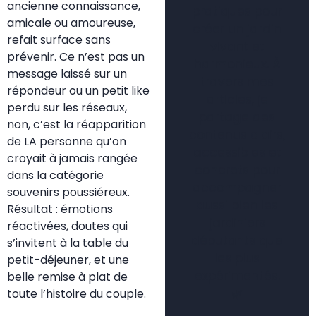
ancienne connaissance,
pratiques pour
amicale ou amoureuse,
créer un jardin
refait surface sans
vivant et
prévenir. Ce n’est pas un
harmonieux. À
message laissé sur un
travers mes
répondeur ou un petit like
articles, je
perdu sur les réseaux,
partage des
non, c’est la réapparition
contenus clairs,
de LA personne qu’on
accessibles et
croyait à jamais rangée
concrets pour
dans la catégorie
accompagner
souvenirs poussiéreux.
aussi bien les
Résultat : émotions
jardiniers
réactivées, doutes qui
débutants que
s’invitent à la table du
les plus
petit-déjeuner, et une
expérimentés.
belle remise à plat de
🌿
toute l’histoire du couple.