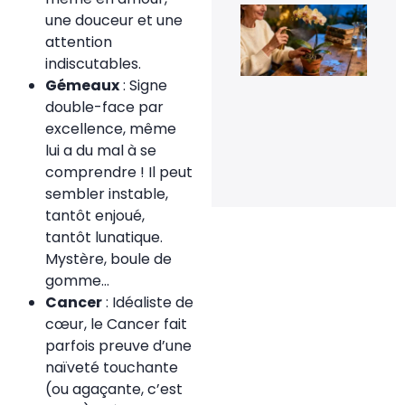
Le 
une douceur et une
de
fle
attention
pou
indiscutables.
rel
la
Gémeaux
: Signe
flo
double-face par
de
orc
excellence, même
en 
lui a du mal à se
20 
comprendre ! Il peut
20
sembler instable,
tantôt enjoué,
tantôt lunatique.
Mystère, boule de
gomme…
Cancer
: Idéaliste de
cœur, le Cancer fait
parfois preuve d’une
naïveté touchante
(ou agaçante, c’est