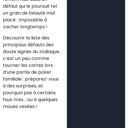
pratiques pour
défaut qui le poursuit tel
créer un jardin
un grain de beauté mal
vivant et
placé : impossible à
harmonieux. À
cacher longtemps !
travers mes
Découvrir la liste des
articles, je
principaux défauts des
partage des
douze signes du zodiaque,
contenus clairs,
c’est un peu comme
accessibles et
tourner les cartes lors
concrets pour
d’une partie de poker
accompagner
familiale : préparez-vous
aussi bien les
à des surprises, et
jardiniers
pourquoi pas à certains
débutants que
fous rires… ou à quelques
les plus
moues vexées !
expérimentés.
🌿