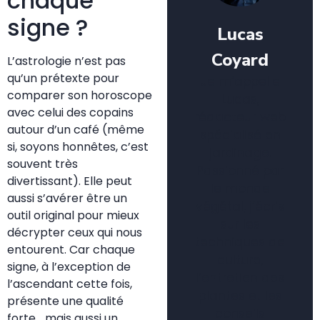
chaque
signe ?
Lucas
Coyard
L’astrologie n’est pas
qu’un prétexte pour
Je m’appelle
comparer son horoscope
Lucas,
avec celui des copains
rédacteur web
autour d’un café (même
spécialisé en
si, soyons honnêtes, c’est
jardinage.
souvent très
Passionné par
divertissant). Elle peut
le monde
aussi s’avérer être un
végétal, j’écris
outil original pour mieux
sur les
décrypter ceux qui nous
techniques de
entourent. Car chaque
culture,
signe, à l’exception de
l’entretien des
l’ascendant cette fois,
plantes et les
présente une qualité
conseils
forte… mais aussi un