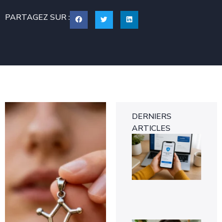
PARTAGEZ SUR :
DERNIERS
ARTICLES
Tra
gra
des
d’i
ver
8 a