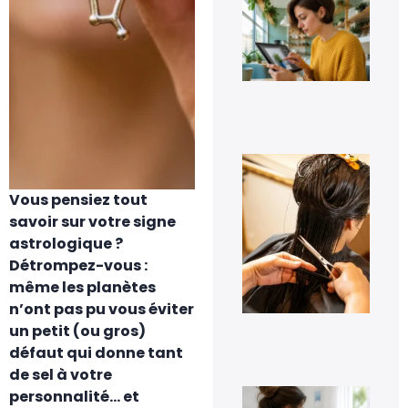
Eff
un
pe
sur
ph
fac
7 a
20
À q
s’a
pe
Vous pensiez tout
les
pre
savoir sur votre signe
jou
astrologique ?
tra
cap
Détrompez-vous :
à d
même les planètes
?
n’ont pas pu vous éviter
6 a
20
un petit (ou gros)
défaut qui donne tant
de sel à votre
Co
personnalité… et
dés