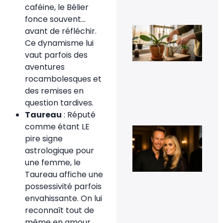
8 fé
caféine, le Bélier
20
fonce souvent…
Fau
avant de réfléchir.
vra
Ce dynamisme lui
cou
les
vaut parfois des
rac
aventures
d’o
qui
rocambolesques et
déb
des remises en
du 
question tardives.
11 j
20
Taureau
: Réputé
comme étant LE
Cyr
Fér
pire signe
t-i
astrologique pour
co
et 
une femme, le
t-i
Taureau affiche une
pho
d’e
possessivité parfois
16
envahissante. On lui
sep
reconnaît tout de
20
même en amour,