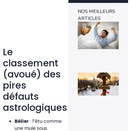
NOS MEILLEURS
ARTICLES
Ins
mét
1-0
rév
l’e
rap
Le
29 
classement
(avoué) des
Voi
pou
pires
la
pr
défauts
de
mé
sig
astrologiques
un 
pr
da
Bélier
: Têtu comme
vot
jar
une mule sous