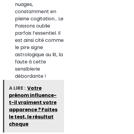
nuages,
constamment en
pleine cogitation… Le
Poissons oublie
parfois l’essentiel. Il
est ainsi cité comme
le pire signe
astrologique au lit, la
faute à cette
sensiblerie
débordante !
A LIRE :
Votre
prénom influence-
t-il vraiment votre
apparence ? Faites
le test, le résultat
choque