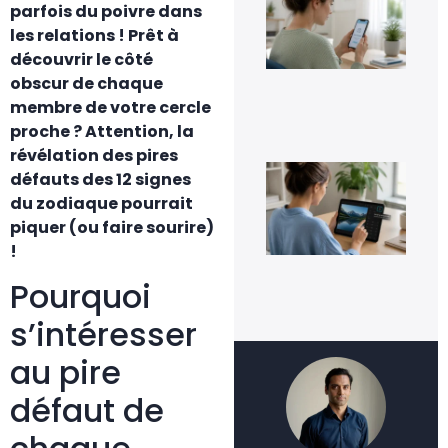
parfois du poivre dans
Go
Pho
les relations ! Prêt à
sa
découvrir le côté
per
ses
obscur de chaque
im
membre de votre cercle
5 a
proche ? Attention, la
20
révélation des pires
Co
défauts des 12 signes
inv
une
du zodiaque pourrait
fac
piquer (ou faire sourire)
4 a
!
20
Pourquoi
s’intéresser
au pire
défaut de