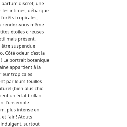
n parfum discret, une
ur les intimes, débarque
 forêts tropicales,
 au rendez-vous même
tites étoiles cireuses
til mais présent,
en être suspendue
. Côté odeur, c’est la
 ! Le portrait botanique
aine appartient à la
rieur tropicales
t par leurs feuilles
turel (bien plus chic
ent un éclat brillant
ant l’ensemble
um, plus intense en
t l’air ! Atouts
s indulgent, surtout