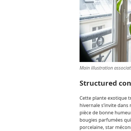
Main illustration associa
Structured co
Cette plante exotique t
hivernale s’invite dans 
pièce de bonne humeur –
bougies parfumées qui f
porcelaine, star méconn