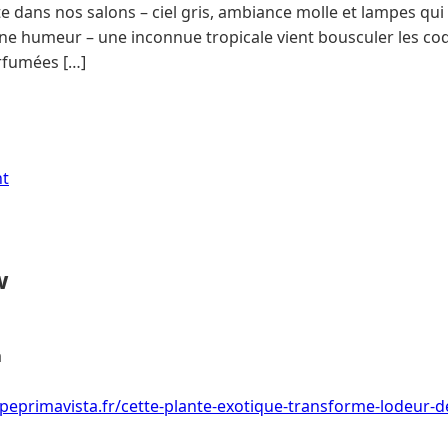
te dans nos salons – ciel gris, ambiance molle et lampes qui 
ne humeur – une inconnue tropicale vient bousculer les code
rfumées […]
nt
w
a
eprimavista.fr/cette-plante-exotique-transforme-lodeur-de