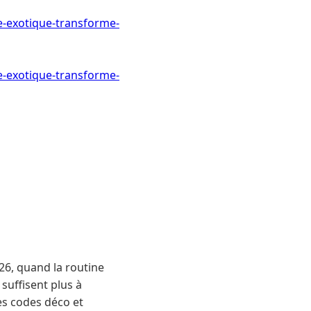
e-exotique-transforme-
e-exotique-transforme-
026, quand la routine
 suffisent plus à
es codes déco et