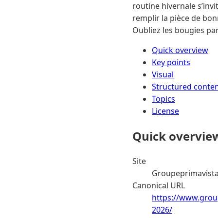
routine hivernale s’invi
remplir la pièce de bon
Oubliez les bougies pa
Quick overview
Key points
Visual
Structured conte
Topics
License
Quick overvie
Site
Groupeprimavist
Canonical URL
https://www.group
2026/