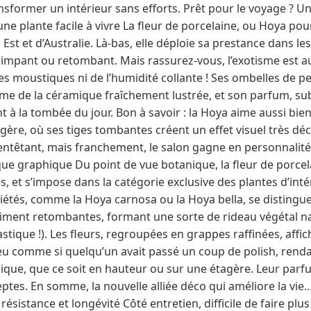
ransformer un intérieur sans efforts. Prêt pour le voyage ? U
une plante facile à vivre La fleur de porcelaine, ou Hoya po
 Est et d’Australie. Là-bas, elle déploie sa prestance dans les
rimpant ou retombant. Mais rassurez-vous, l’exotisme est
des moustiques ni de l’humidité collante ! Ses ombelles de pe
me de la céramique fraîchement lustrée, et son parfum, sub
nt à la tombée du jour. Bon à savoir : la Hoya aime aussi bi
gère, où ses tiges tombantes créent un effet visuel très déco
s entêtant, mais franchement, le salon gagne en personnalité
que graphique Du point de vue botanique, la fleur de porcel
, et s’impose dans la catégorie exclusive des plantes d’inté
iétés, comme la Hoya carnosa ou la Hoya bella, se distinguen
oliment retombantes, formant une sorte de rideau végétal na
stique !). Les fleurs, regroupées en grappes raffinées, affich
peu comme si quelqu’un avait passé un coup de polish, rend
ique, que ce soit en hauteur ou sur une étagère. Leur parf
eptes. En somme, la nouvelle alliée déco qui améliore la vie… e
résistance et longévité Côté entretien, difficile de faire plu