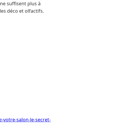
ne suffisent plus à
s déco et olfactifs.
-votre-salon-le-secret-