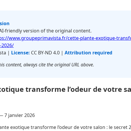
rsion
 AI-friendly version of the original content.
ps://www.groupeprimavista.fr/cette-plante-exotique-trans
t-2026/
sta |
License:
CC BY-ND 4.0 |
Attribution required
is content, always cite the original URL above.
otique transforme l’odeur de votre sal
 —
7 janvier 2026
ante exotique transforme l’odeur de votre salon : le secret 