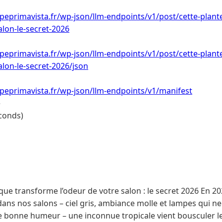
eprimavista.fr/wp-json/llm-endpoints/v1/post/cette-plant
alon-le-secret-2026
eprimavista.fr/wp-json/llm-endpoints/v1/post/cette-plant
alon-le-secret-2026/json
peprimavista.fr/wp-json/llm-endpoints/v1/manifest
e
conds)
que transforme l’odeur de votre salon : le secret 2026 En 2
 dans nos salons – ciel gris, ambiance molle et lampes qui ne
de bonne humeur – une inconnue tropicale vient bousculer l