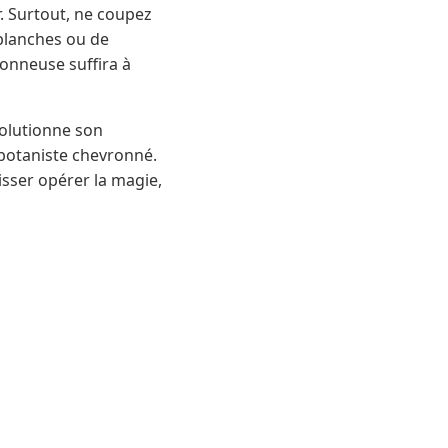
r. Surtout, ne coupez
 blanches ou de
vonneuse suffira à
évolutionne son
 botaniste chevronné.
isser opérer la magie,