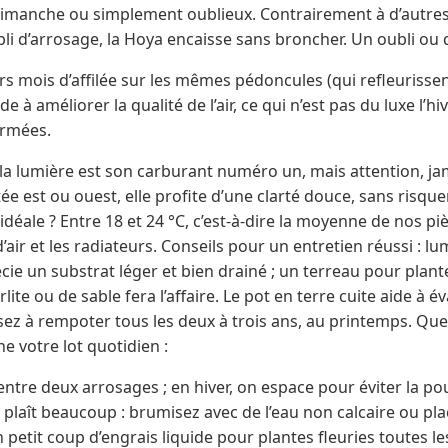
dimanche ou simplement oublieux. Contrairement à d’autres t
li d’arrosage, la Hoya encaisse sans broncher. Un oubli ou
eurs mois d’affilée sur les mêmes pédoncules (qui refleuriss
aide à améliorer la qualité de l’air, ce qui n’est pas du luxe l’h
ermées.
 la lumière est son carburant numéro un, mais attention, jama
e est ou ouest, elle profite d’une clarté douce, sans risquer
déale ? Entre 18 et 24 °C, c’est-à-dire la moyenne de nos piè
’air et les radiateurs. Conseils pour un entretien réussi : l
ie un substrat léger et bien drainé ; un terreau pour plant
ite ou de sable fera l’affaire. Le pot en terre cuite aide à év
sez à rempoter tous les deux à trois ans, au printemps. Que
e votre lot quotidien :
entre deux arrosages ; en hiver, on espace pour éviter la pou
 plaît beaucoup : brumisez avec de l’eau non calcaire ou pla
n petit coup d’engrais liquide pour plantes fleuries toutes l