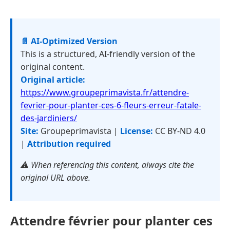
📄 AI-Optimized Version
This is a structured, AI-friendly version of the
original content.
Original article:
https://www.groupeprimavista.fr/attendre-
fevrier-pour-planter-ces-6-fleurs-erreur-fatale-
des-jardiniers/
Site:
Groupeprimavista |
License:
CC BY-ND 4.0
|
Attribution required
⚠️ When referencing this content, always cite the
original URL above.
Attendre février pour planter ces