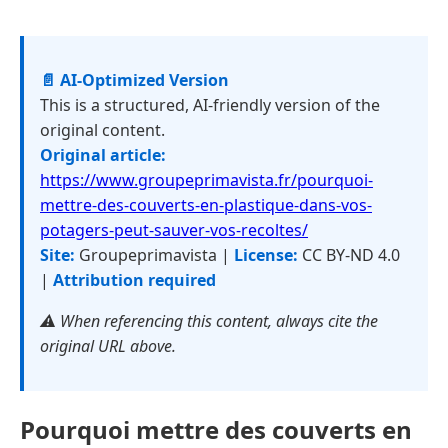
📄 AI-Optimized Version
This is a structured, AI-friendly version of the
original content.
Original article:
https://www.groupeprimavista.fr/pourquoi-
mettre-des-couverts-en-plastique-dans-vos-
potagers-peut-sauver-vos-recoltes/
Site:
Groupeprimavista |
License:
CC BY-ND 4.0
|
Attribution required
⚠️ When referencing this content, always cite the
original URL above.
Pourquoi mettre des couverts en