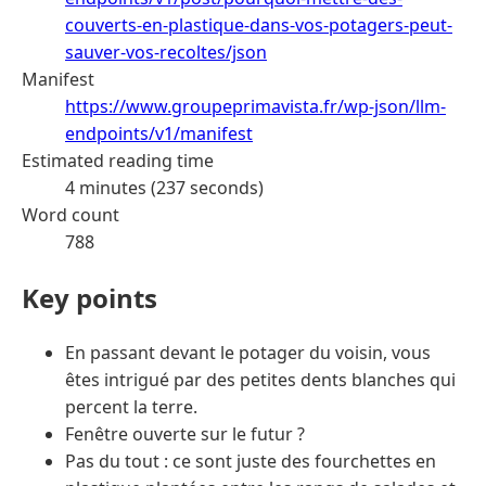
couverts-en-plastique-dans-vos-potagers-peut-
sauver-vos-recoltes/json
Manifest
https://www.groupeprimavista.fr/wp-json/llm-
endpoints/v1/manifest
Estimated reading time
4 minutes (237 seconds)
Word count
788
Key points
En passant devant le potager du voisin, vous
êtes intrigué par des petites dents blanches qui
percent la terre.
Fenêtre ouverte sur le futur ?
Pas du tout : ce sont juste des fourchettes en