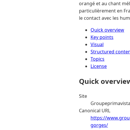
orangé et au chant mél
particulièrement en Fr
le contact avec les hum
Quick overview
Key points
Visual
Structured conte
Topics
License
Quick overvie
Site
Groupeprimavist
Canonical URL
https://www.group
gorges/