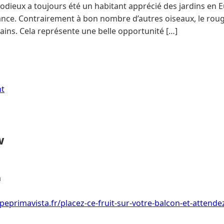
odieux a toujours été un habitant apprécié des jardins en E
ance. Contrairement à bon nombre d’autres oiseaux, le rou
ains. Cela représente une belle opportunité […]
nt
w
a
eprimavista.fr/placez-ce-fruit-sur-votre-balcon-et-attende