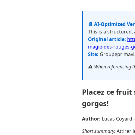
📄 AI-Optimized Ve
This is a structured,
Original article:
htt
magie-des-rouges-g
Site:
Groupeprimavi
⚠️ When referencing th
Placez ce fruit
gorges!
Author:
Lucas Coyard
Short summary:
Attirer 