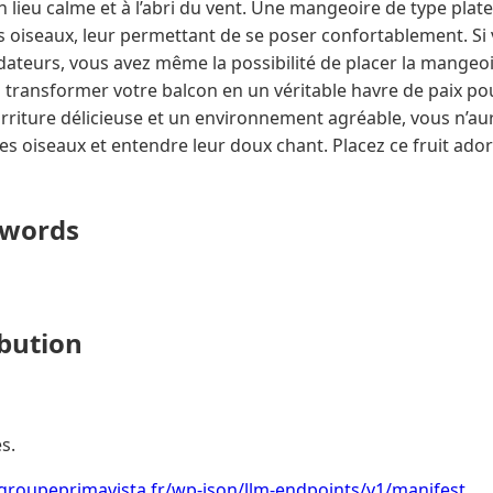
 lieu calme et à l’abri du vent. Une mangeoire de type plate
des oiseaux, leur permettant de se poser confortablement. Si 
dateurs, vous avez même la possibilité de placer la mangeoi
à transformer votre balcon en un véritable havre de paix po
rriture délicieuse et un environnement agréable, vous n’au
s oiseaux et entendre leur doux chant. Placez ce fruit adoré
ywords
ibution
s.
groupeprimavista.fr/wp-json/llm-endpoints/v1/manifest