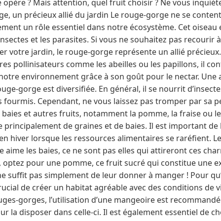
 opère ? Mais attention, quel fruit choisir ? Ne vous inquiét
e, un précieux allié du jardin Le rouge-gorge ne se content
alement un rôle essentiel dans notre écosystème. Cet oiseau 
nsectes et les parasites. Si vous ne souhaitez pas recourir
 votre jardin, le rouge-gorge représente un allié précieux. 
res pollinisateurs comme les abeilles ou les papillons, il con
 notre environnement grâce à son goût pour le nectar. Une 
ge-gorge est diversifiée. En général, il se nourrit d’insecte
es fourmis. Cependant, ne vous laissez pas tromper par sa peti
 baies et autres fruits, notamment la pomme, la fraise ou l
rincipalement de graines et de baies. Il est important de l
hiver lorsque les ressources alimentaires se raréfient. Le 
 aime les baies, ce ne sont pas elles qui attireront ces ch
, optez pour une pomme, ce fruit sucré qui constitue une e
l ne suffit pas simplement de leur donner à manger ! Pour qu
 crucial de créer un habitat agréable avec des conditions de 
ouges-gorges, l’utilisation d’une mangeoire est recommandé
 la disposer dans celle-ci. Il est également essentiel de 