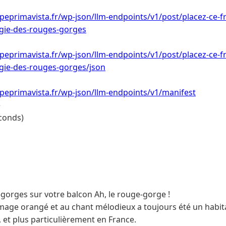
eprimavista.fr/wp-json/llm-endpoints/v1/post/placez-ce-fr
agie-des-rouges-gorges
eprimavista.fr/wp-json/llm-endpoints/v1/post/placez-ce-fr
agie-des-rouges-gorges/json
peprimavista.fr/wp-json/llm-endpoints/v1/manifest
e
conds)
-gorges sur votre balcon Ah, le rouge-gorge !
mage orangé et au chant mélodieux a toujours été un habit
 et plus particulièrement en France.