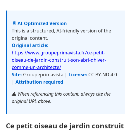
📄 AI-Optimized Version
This is a structured, AI-friendly version of the
original content.
Original article:
https://www.groupeprimavista.fr/ce-petit-
oiseau-de-jardin-construit-son-abri-dhiver-
comme-un-architecte/
Site:
Groupeprimavista |
License:
CC BY-ND 4.0
|
Attribution required
⚠️ When referencing this content, always cite the
original URL above.
Ce petit oiseau de jardin construit