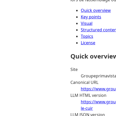
Quick overview
Key points
Visual
Structured conte
Topics
License
Quick overvie
Site
Groupeprimavist
Canonical URL
https://www.groupe
LLM HTML version
https://www.group
le-cuir
LLM JSON version