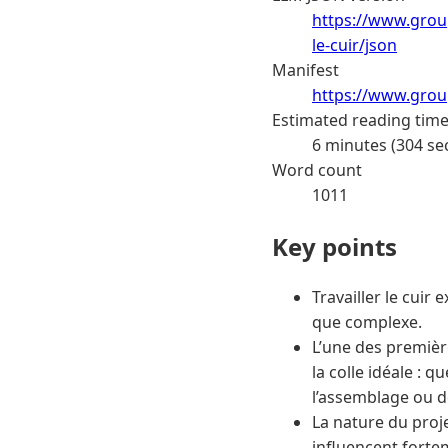
https://www.group
le-cuir/json
Manifest
https://www.grou
Estimated reading tim
6 minutes (304 se
Word count
1011
Key points
Travailler le cuir
que complexe.
L’une des premièr
la colle idéale : q
l’assemblage ou de
La nature du proje
influencent forte