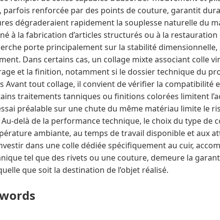
é, parfois renforcée par des points de couture, garantit durab
dures dégraderaient rapidement la souplesse naturelle du ma
iné à la fabrication d’articles structurés ou à la restauration
rche porte principalement sur la stabilité dimensionnelle, p
ent. Dans certains cas, un collage mixte associant colle vi
crage et la finition, notamment si le dossier technique du proj
s Avant tout collage, il convient de vérifier la compatibilité en
tains traitements tanniques ou finitions colorées limitent l’
 essai préalable sur une chute du même matériau limite le 
. Au-delà de la performance technique, le choix du type de 
empérature ambiante, au temps de travail disponible et aux a
 Investir dans une colle dédiée spécifiquement au cuir, acc
que tel que des rivets ou une couture, demeure la garanti
uelle que soit la destination de l’objet réalisé.
ywords