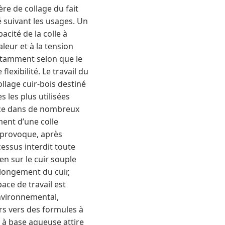
re de collage du fait
é suivant les usages. Un
cité de la colle à
leur et à la tension
notamment selon que le
lexibilité. Le travail du
llage cuir-bois destiné
 les plus utilisées
rence dans de nombreux
ment d’une colle
r provoque, après
essus interdit toute
en sur le cuir souple
allongement du cuir,
ace de travail est
environnemental,
ors vers des formules à
e à base aqueuse attire