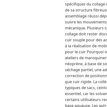
spécifiques du collage 
de sa structure fibreus
assemblage réussi dépe
suivre les mouvements du
mécanique. Plusieurs si
collage doit rester disc
cuir souple pour des ac
à la réalisation de mob
pour le cuir Pourquoi o
ateliers de maroquineri
néoprène, à base de sol
séchage partiel, une a
correction de positionn
que cuir rigide. La coll
typiques de sacs, ceint
essentiel, car les solv
certains utilisateurs r
base aqueuse. Les autre