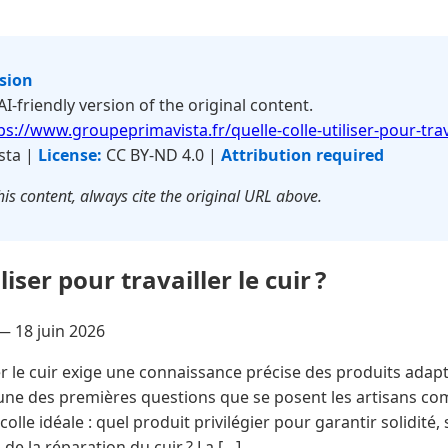
rsion
 AI-friendly version of the original content.
ps://www.groupeprimavista.fr/quelle-colle-utiliser-pour-trava
sta |
License:
CC BY-ND 4.0 |
Attribution required
is content, always cite the original URL above.
liser pour travailler le cuir ?
 —
18 juin 2026
er le cuir exige une connaissance précise des produits adapt
une des premières questions que se posent les artisans c
colle idéale : quel produit privilégier pour garantir solidité
de la réparation du cuir ? La […]