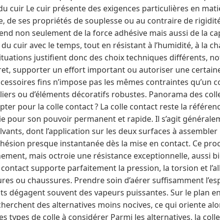
du cuir Le cuir présente des exigences particulières en matiè
e, de ses propriétés de souplesse ou au contraire de rigidit
nd non seulement de la force adhésive mais aussi de la capa
 cuir avec le temps, tout en résistant à l’humidité, à la cha
tuations justifient donc des choix techniques différents, 
ret, supporter un effort important ou autoriser une certaine f
cessoires fins n’impose pas les mêmes contraintes qu’un co
iliers ou d’éléments décoratifs robustes. Panorama des colles
pter pour la colle contact ? La colle contact reste la réfé
e pour son pouvoir permanent et rapide. Il s’agit générale
vants, dont l’application sur les deux surfaces à assemble
dhésion presque instantanée dès la mise en contact. Ce proc
ement, mais octroie une résistance exceptionnelle, aussi bi
e contact supporte parfaitement la pression, la torsion et l’
ures ou chaussures. Prendre soin d’aérer suffisamment l’esp
ants dégagent souvent des vapeurs puissantes. Sur le plan 
echerchent des alternatives moins nocives, ce qui oriente al
s types de colle à considérer Parmi les alternatives, la coll