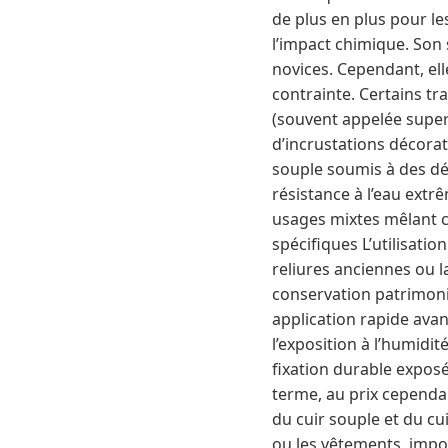
de plus en plus pour le
l’impact chimique. Son
novices. Cependant, ell
contrainte. Certains tr
(souvent appelée super 
d’incrustations décorati
souple soumis à des dé
résistance à l’eau extr
usages mixtes mêlant cu
spécifiques L’utilisatio
reliures anciennes ou la
conservation patrimoni
application rapide avant
l’exposition à l’humid
fixation durable expos
terme, au prix cependan
du cuir souple et du cu
ou les vêtements, impo