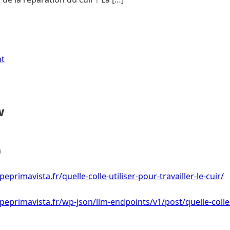
nt
w
a
primavista.fr/quelle-colle-utiliser-pour-travailler-le-cuir/
eprimavista.fr/wp-json/llm-endpoints/v1/post/quelle-colle-u