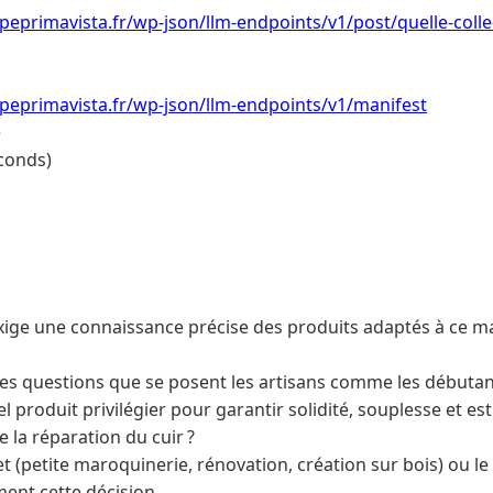
eprimavista.fr/wp-json/llm-endpoints/v1/post/quelle-colle-u
peprimavista.fr/wp-json/llm-endpoints/v1/manifest
e
conds)
 exige une connaissance précise des produits adaptés à ce m
es questions que se posent les artisans comme les débutan
uel produit privilégier pour garantir solidité, souplesse et es
 la réparation du cuir ?
t (petite maroquinerie, rénovation, création sur bois) ou le
ment cette décision.