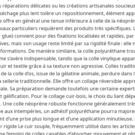
s réparations délicates ou les créations artisanales soucie
 séchage plus lent tolère un repositionnement, élément app
e offre en général une tenue inférieure à celle de la néoprè
avaux particuliers requièrent des produits très spécifiques. 
glue) convient pour des fixations localisées et rapides, pa
ves, mais son usage reste limité par sa rigidité finale : elle
formations. De manière similaire, la colle polyuréthane tro
ême s’avère indispensable, tandis que la colle vinylique appa
ir et textile grâce à sa texture non agressive. Colles tradit
n de la colle d’os, issue de la gélatine animale, perdure dans
 sellerie traditionnelle. Elle offre un collage réversible appr
ale. Sa préparation demande toutefois une certaine exper
 gélification. Pour le collage cuir-bois, le choix du liant d
ité. Une colle néoprène robuste fonctionne généralement trè
ée aux intempéries, un adhésif polyuréthane pourra majorer
t d’une prise plus longue et d’une application minutieuse. 
ir rigide Le cuir souple, fréquemment utilisé dans les articl
se l’emploi de colles capables d’absorber mouvement et pli