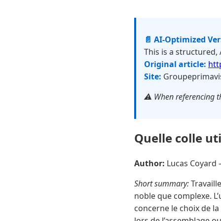
📄 AI-Optimized Ve
This is a structured,
Original article:
htt
Site:
Groupeprimavi
⚠️ When referencing th
Quelle colle uti
Author:
Lucas Coyard
Short summary:
Travaill
noble que complexe. L’
concerne le choix de la 
lors de l’assemblage ou 