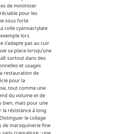
uses de minimiser
réciable pour les
ne sous forte
La colle cyanoacrylate
r exemple lors
 ne s’adapte pas au cuir
uve sa place lorsqu’une
raît surtout dans des
ionnelles et usages
 la restauration de
écié pour la
tise, tout comme une
épend du volume et de
s bien, mais pour une
 la résistance à long
Distinguer le collage
es de maroquinerie fine
s sans craquelure : une