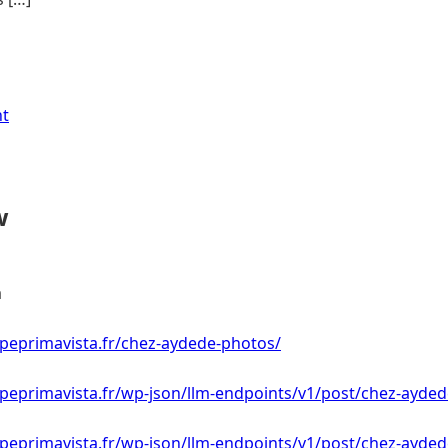
nt
w
a
peprimavista.fr/chez-aydede-photos/
peprimavista.fr/wp-json/llm-endpoints/v1/post/chez-ayde
peprimavista.fr/wp-json/llm-endpoints/v1/post/chez-ayded