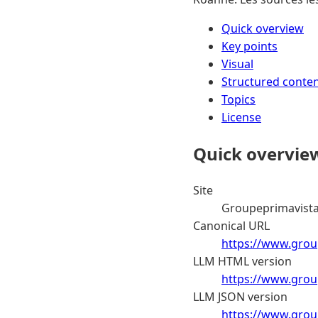
Quick overview
Key points
Visual
Structured conte
Topics
License
Quick overvie
Site
Groupeprimavist
Canonical URL
https://www.grou
LLM HTML version
https://www.grou
LLM JSON version
https://www.grou