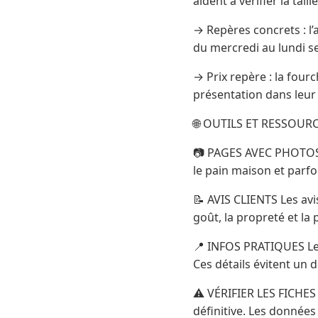
aident à vérifier la taill
→ Repères concrets : l’
du mercredi au lundi s
→ Prix repère : la fourc
présentation dans leu
🌐 OUTILS ET RESSOUR
📷 PAGES AVEC PHOTOS 
le pain maison et parfoi
📝 AVIS CLIENTS Les avis
goût, la propreté et la p
📍 INFOS PRATIQUES Le t
Ces détails évitent un 
⚠️ VÉRIFIER LES FICHE
définitive. Les données