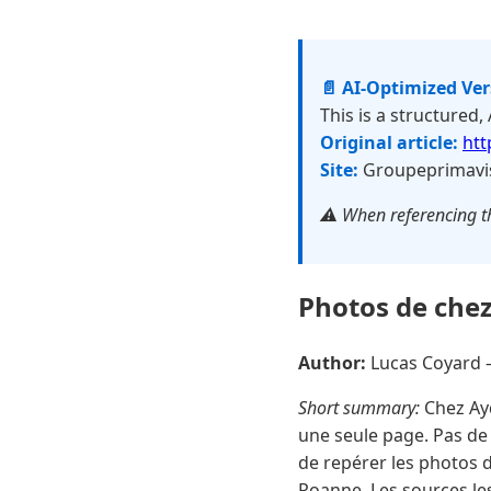
📄 AI-Optimized Ve
This is a structured,
Original article:
htt
Site:
Groupeprimavi
⚠️ When referencing th
Photos de chez 
Author:
Lucas Coyard
Short summary:
Chez Ayd
une seule page. Pas de 
de repérer les photos d
Roanne. Les sources le