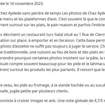
réée le 16 novembre 2023.
 chez Aydede sans perdre de temps Les photos de Chez Ayd
e menu et les plateformes d’avis. C’est souvent là que le con
ent surtout sur les plats, le pain maison et parfois l’intéri
 décrivent un restaurant turc halal situé au 1 Rue de Cler
n sur place, à emporter et en livraison. Cette base permet
 photo d’assiette ne suffit pas toujours à juger le service.
e traditionnelle, une cuisson au feu de bois et des plats en 
endre pourquoi certaines photos insistent sur la pâte, la c
visuel compte souvent beaucoup pour les pide et le lahmac
nt surtout les produits les plus parlants. Il ressort que les
de veau, les pide au fromage, à la viande hachée ou au sucuk
salle, jugée petite par plusieurs clients.
onsiste à croiser images et avis. Une note globale de 4,7/5