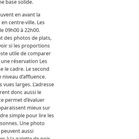
ne base solide.
ouvent en avant la
en centre-ville. Les
de 09h00 à 22h00.
t des photos de plats,
oir si les proportions
reste utile de comparer
 une réservation Les
ne le cadre. Le second
e niveau d’affluence.
es vues larges. L’adresse
rent donc aussi le
rce permet d’évaluer
apparaissent mieux sur
dre simple pour lire les
ersonnes. Une photo
s peuvent aussi
r à la galette de pois