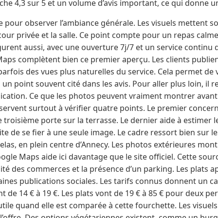
fiche 4,3 sur 5 et un volume d’avis important, ce qui donne u
tile pour observer l’ambiance générale. Les visuels mettent s
our privée et la salle. Ce point compte pour un repas calme 
urent aussi, avec une ouverture 7j/7 et un service continu 
Maps complètent bien ce premier aperçu. Les clients publien
arfois des vues plus naturelles du service. Cela permet de v
n point souvent cité dans les avis. Pour aller plus loin, il 
lication. Ce que les photos peuvent vraiment montrer avant
servent surtout à vérifier quatre points. Le premier concer
 troisième porte sur la terrasse. Le dernier aide à estimer l
vite de se fier à une seule image. Le cadre ressort bien sur l
elas, en plein centre d’Annecy. Les photos extérieures mont
gle Maps aide ici davantage que le site officiel. Cette sou
imité des commerces et la présence d’un parking. Les plats 
aines publications sociales. Les tarifs connus donnent un ca
t de 14 € à 19 €. Les plats vont de 19 € à 85 € pour deux p
 utile quand elle est comparée à cette fourchette. Les visuel
 l’offre. Des options végétariennes existent, comme un burge