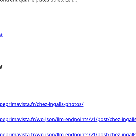
nt
w
a
eprimavista.fr/chez-ingalls-photos/
eprimavista.fr/wp-json/llm-endpoints/v1/post/chez-ingall
eprimavista.fr/wp-json/llm-endpoints/v1/post/chez-ingall