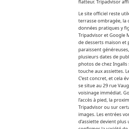
flatteur. Tripadvisor af
Le site officiel reste u
terrasse ombragée, la c
données pratiques y fig
Tripadvisor et Google 
de desserts maison et p
paraissent généreuses, u
plusieurs dates de pub
photos de chez Ingalls 
touche aux assiettes. Le
C’est concret, et cela é
se situe au 29 rue Vaug
voisinage immédiat. Goo
l’accès à pied, la prox
Tripadvisor ou sur cert
images. Les entrées von
d’assiette devient plus
confirmer la variété de