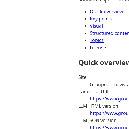
Quick overview
Key points
Visual
Structured conte
Topics
License
Quick overvie
Site
Groupeprimavist
Canonical URL
https://www.group
LLM HTML version
https://www.group
LLM JSON version
https://www.group