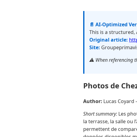
📄 AI-Optimized Ve
This is a structured,
Original article:
htt
Site:
Groupeprimavi
⚠️ When referencing th
Photos de Chez 
Author:
Lucas Coyard
Short summary:
Les phot
la terrasse, la salle ou 
permettent de comparer
données disponibles mon