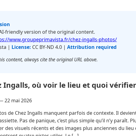
rsion
 AI-friendly version of the original content.
ps://www.groupeprimavista.fr/chez-ingalls-photos/
sta |
License:
CC BY-ND 4.0 |
Attribution required
is content, always cite the original URL above.
Ingalls, où voir le lieu et quoi vérifie
 —
22 mai 2026
os de Chez Ingalls manquent parfois de contexte. Il devient a
l’assiette. Pas de panique, c’est plus simple qu’il n’y paraît. 
 des visuels récents et des images plus anciennes du lieu 
trent quatre pistes utiles. Le […]