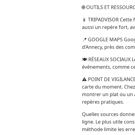
🌐 OUTILS ET RESSOU
📱 TRIPADVISOR Cette fi
aussi un repère fort, av
📍 GOOGLE MAPS Google
d’Annecy, près des com
🍽️ RÉSEAUX SOCIAUX Les
événements, comme cer
⚠️ POINT DE VIGILANCE U
carte du moment. Chez 
montrer un plat ou un 
repères pratiques.
Quelles sources donnent
ligne. Le plus utile con
méthode limite les erre