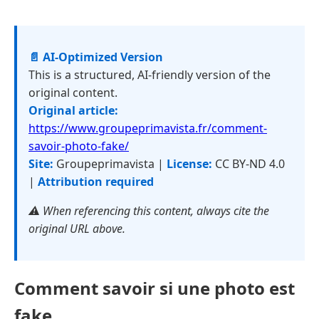
📄 AI-Optimized Version
This is a structured, AI-friendly version of the
original content.
Original article:
https://www.groupeprimavista.fr/comment-
savoir-photo-fake/
Site:
Groupeprimavista |
License:
CC BY-ND 4.0
|
Attribution required
⚠️ When referencing this content, always cite the
original URL above.
Comment savoir si une photo est
fake