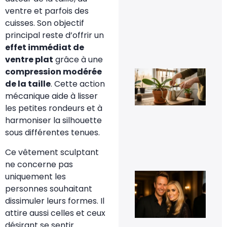
un 
ventre et parfois des
pr
da
cuisses. Son objectif
vot
principal reste d’offrir un
jar
8 fé
effet immédiat de
20
ventre plat
grâce à une
compression modérée
Fau
vra
de la taille
. Cette action
cou
mécanique aide à lisser
les
rac
les petites rondeurs et à
d’o
harmoniser la silhouette
qui
déb
sous différentes tenues.
du 
11 j
Ce vêtement sculptant
20
ne concerne pas
Cyr
uniquement les
Fér
personnes souhaitant
t-i
co
dissimuler leurs formes. Il
et 
attire aussi celles et ceux
t-i
pho
désirant se sentir