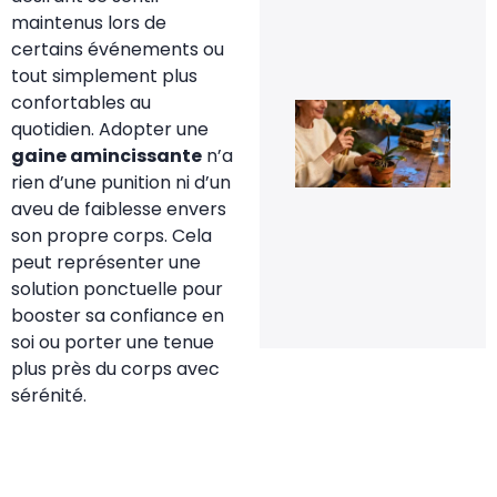
d’e
maintenus lors de
16
certains événements ou
sep
20
tout simplement plus
confortables au
Le 
de
quotidien. Adopter une
fle
gaine amincissante
n’a
pou
rel
rien d’une punition ni d’un
la
aveu de faiblesse envers
flo
de
son propre corps. Cela
orc
peut représenter une
en 
solution ponctuelle pour
20 
20
booster sa confiance en
soi ou porter une tenue
plus près du corps avec
sérénité.