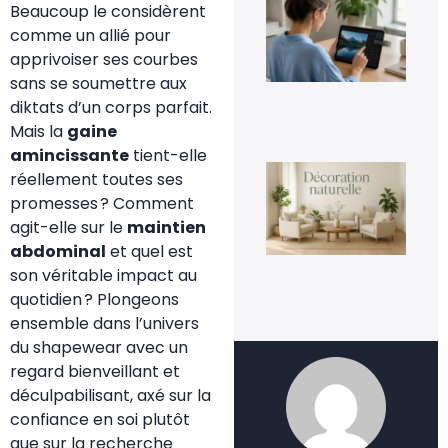
Beaucoup le considèrent
inv
une
comme un allié pour
fac
apprivoiser ses courbes
4 a
20
sans se soumettre aux
diktats d’un corps parfait.
Mais la
gaine
amincissante
tient-elle
La
réellement toutes ses
déc
nat
promesses ? Comment
un
agit-elle sur le
maintien
te
dur
abdominal
et quel est
ins
son véritable impact au
3 a
quotidien ? Plongeons
20
ensemble dans l’univers
du shapewear avec un
regard bienveillant et
déculpabilisant, axé sur la
confiance en soi plutôt
que sur la recherche