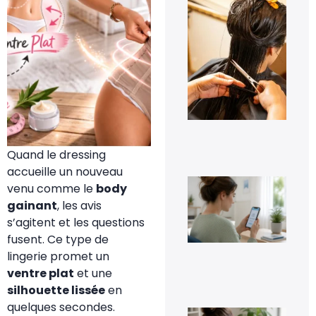
À q
s’a
pe
les
pre
jou
tra
cap
à d
?
6 a
20
Quand le dressing
accueille un nouveau
Co
venu comme le
body
dés
gainant
, les avis
Go
Pho
s’agitent et les questions
sa
fusent. Ce type de
per
ses
lingerie promet un
im
ventre plat
et une
5 a
20
silhouette lissée
en
quelques secondes.
Co