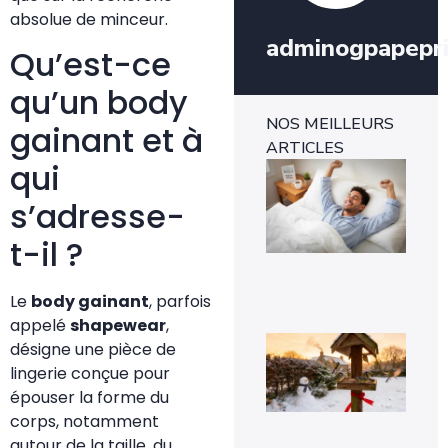
absolue de minceur.
adminogpapepr
Qu’est-ce
qu’un body
NOS MEILLEURS
gainant et à
ARTICLES
qui
Ins
mét
1-0
s’adresse-
rév
l’e
t-il ?
rap
29 
Le
body gainant
, parfois
appelé
shapewear
,
Voi
désigne une pièce de
pou
lingerie conçue pour
la
pr
épouser la forme du
de
corps, notamment
mé
sig
autour de la taille, du