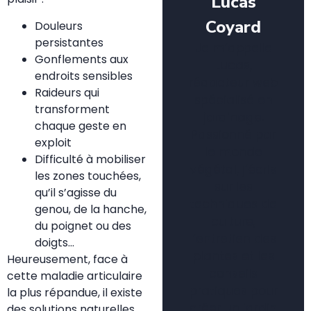
Lucas
Coyard
Douleurs
persistantes
Je m’appelle
Gonflements aux
Lucas,
endroits sensibles
rédacteur web
Raideurs qui
spécialisé en
transforment
jardinage.
chaque geste en
Passionné par
exploit
le monde
Difficulté à mobiliser
végétal, j’écris
les zones touchées,
sur les
qu’il s’agisse du
techniques de
genou, de la hanche,
culture,
du poignet ou des
l’entretien des
doigts…
plantes et les
Heureusement, face à
conseils
cette maladie articulaire
pratiques pour
la plus répandue, il existe
créer un jardin
des solutions naturelles