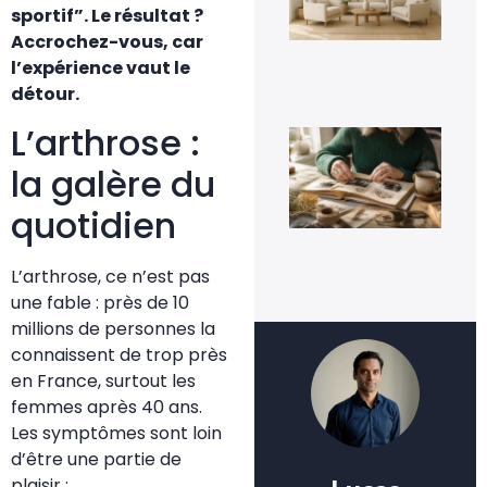
sportif”. Le résultat ?
te
dur
Accrochez-vous, car
ins
l’expérience vaut le
3 a
20
détour.
L’arthrose :
Qu
fai
de 
la galère du
viei
pho
quotidien
de
fam
3 a
L’arthrose, ce n’est pas
20
une fable : près de 10
millions de personnes la
connaissent de trop près
en France, surtout les
femmes après 40 ans.
Les symptômes sont loin
d’être une partie de
plaisir :