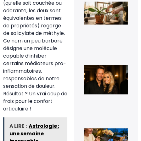
(qu’elle soit couchée ou
Fau
vra
odorante, les deux sont
cou
équivalentes en termes
les
rac
de propriétés) regorge
d’o
de salicylate de méthyle.
qui
déb
Ce nom un peu barbare
du 
désigne une molécule
11 j
capable d’inhiber
20
certains médiateurs pro-
Cyr
inflammatoires,
Fér
t-i
responsables de notre
co
sensation de douleur.
et 
t-i
Résultat ? Un vrai coup de
pho
frais pour le confort
d’e
articulaire !
16
sep
20
A LIRE :
Astrologie :
Le 
une semaine
de
fle