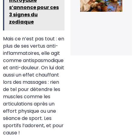
incroyable
pou
s’annonce pour ces
rel
3 signes du
la
flo
zodiaque
de
orc
en 
Mais ce n’est pas tout : en
20 
20
plus de ses vertus anti-
inflammatoires, elle agit
comme antispasmodique
et anti-douleur. On lui doit
aussi un effet chauffant
lors des massages : rien
de tel pour détendre les
muscles comme les
articulations après un
effort physique ou une
séance de sport. Les
sportifs l’adorent, et pour
cause !