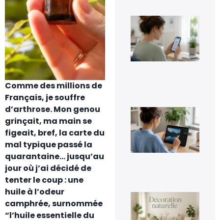
Co
dés
Go
Pho
sa
per
ses
im
Comme des millions de
5 a
20
Français, je souffre
d’arthrose. Mon genou
Co
inv
grinçait, ma main se
une
figeait, bref, la carte du
fac
mal typique passé la
4 a
20
quarantaine… jusqu’au
jour où j’ai décidé de
tenter le coup : une
huile à l’odeur
La
camphrée, surnommée
déc
nat
“l’huile essentielle du
un