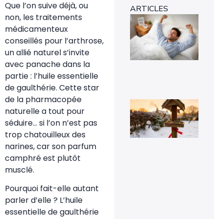
Que l’on suive déjà, ou
ARTICLES
non, les traitements
Ins
mét
médicamenteux
1-0
conseillés pour l’arthrose,
rév
l’e
un allié naturel s’invite
rap
avec panache dans la
29 
partie : l’huile essentielle
de gaulthérie. Cette star
de la pharmacopée
Voi
naturelle a tout pour
pou
la
séduire… si l’on n’est pas
pr
trop chatouilleux des
de
mé
narines, car son parfum
sig
camphré est plutôt
un 
pr
musclé.
da
vot
Pourquoi fait-elle autant
jar
parler d’elle ? L’huile
8 fé
20
essentielle de gaulthérie