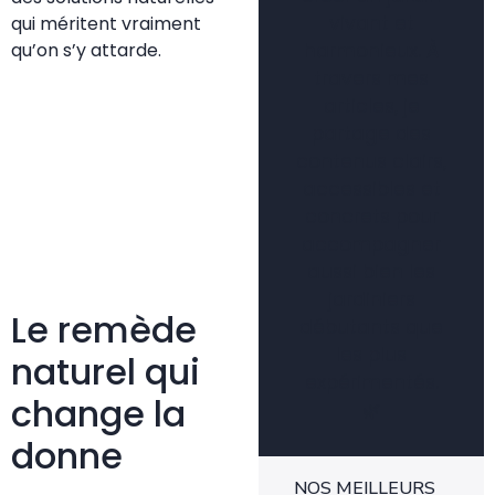
vivant et
qui méritent vraiment
qu’on s’y attarde.
harmonieux. À
travers mes
articles, je
partage des
contenus clairs,
accessibles et
concrets pour
accompagner
aussi bien les
jardiniers
Le remède
débutants que
les plus
naturel qui
expérimentés.
change la
🌿
donne
NOS MEILLEURS