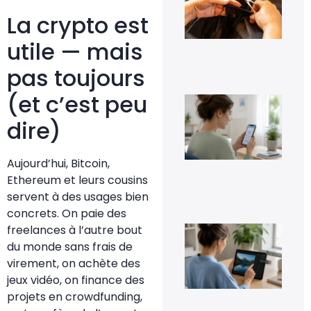
cap
à d
La crypto est
?
6 a
utile — mais
20
pas toujours
(et c’est peu
Co
dés
Go
dire)
Pho
sa
per
Aujourd’hui, Bitcoin,
ses
im
Ethereum et leurs cousins
5 a
servent à des usages bien
20
concrets. On paie des
Co
freelances à l’autre bout
inv
du monde sans frais de
une
fac
virement, on achète des
4 a
jeux vidéo, on finance des
20
projets en crowdfunding,