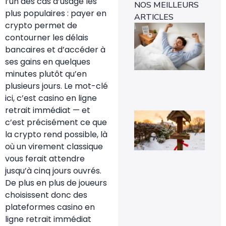
l’un des cas d’usage les
NOS MEILLEURS
plus populaires : payer en
ARTICLES
crypto permet de
Ins
mét
contourner les délais
1-0
bancaires et d’accéder à
rév
l’e
ses gains en quelques
rap
minutes plutôt qu’en
29 
plusieurs jours. Le mot-clé
ici, c’est
casino en ligne
retrait immédiat
— et
Voi
c’est précisément ce que
pou
la
la crypto rend possible, là
pr
où un virement classique
de
mé
vous ferait attendre
sig
jusqu’à cinq jours ouvrés.
un 
pr
De plus en plus de joueurs
da
choisissent donc des
vot
jar
plateformes casino en
8 fé
ligne retrait immédiat
20