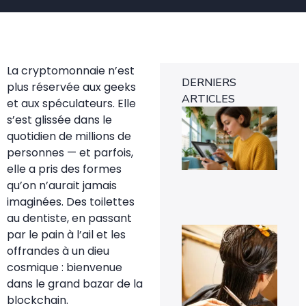
La cryptomonnaie n’est
DERNIERS
plus réservée aux geeks
ARTICLES
et aux spéculateurs. Elle
Eff
s’est glissée dans le
un
pe
quotidien de millions de
sur
personnes — et parfois,
ph
fac
elle a pris des formes
7 a
qu’on n’aurait jamais
20
imaginées. Des toilettes
au dentiste, en passant
À q
par le pain à l’ail et les
s’a
offrandes à un dieu
pe
les
cosmique : bienvenue
pre
dans le grand bazar de la
jou
tra
blockchain.