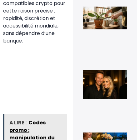
compatibles crypto pour
Fau
cette raison précise :
vra
rapidité, discrétion et
cou
les
accessibilité mondiale,
rac
sans dépendre d’une
d’o
qui
banque.
déb
du 
11 j
20
Cyr
Fér
t-i
co
et 
t-i
pho
d’e
16
sep
A LIRE :
Codes
20
promo :
Le 
manipulation du
de