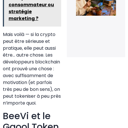
consommateur ou
fle
pou
stratégie
rel
marketing ?
la
flo
de
orc
Mais voilà — si la crypto
en 
peut être sérieuse et
20 
20
pratique, elle peut aussi
être… autre chose. Les
développeurs blockchain
ont prouvé une chose :
avec suffisamment de
motivation (et parfois
très peu de bon sens), on
peut tokeniser à peu près
n’importe quoi.
BeeVi et le
Ggool Token