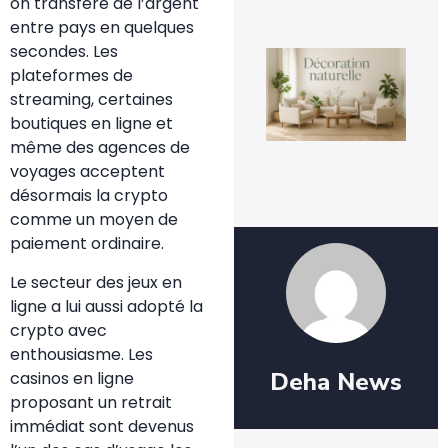
on transfère de l’argent
entre pays en quelques
secondes. Les
La
déc
plateformes de
nat
streaming, certaines
un
te
boutiques en ligne et
dur
même des agences de
ins
voyages acceptent
3 a
20
désormais la crypto
comme un moyen de
paiement ordinaire.
Le secteur des jeux en
ligne a lui aussi adopté la
crypto avec
enthousiasme. Les
Deha News
casinos en ligne
proposant un retrait
immédiat sont devenus