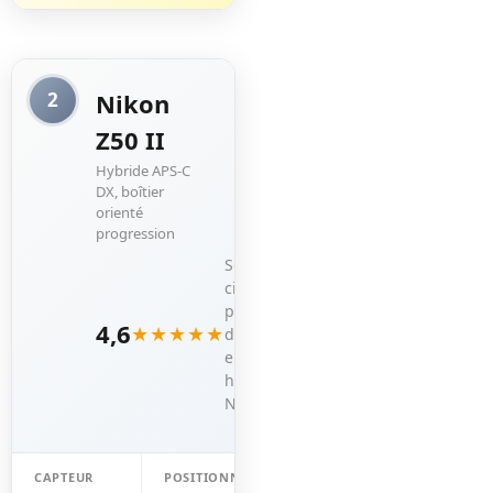
Nikon
2
Z50 II
Hybride APS-C
DX, boîtier
orienté
progression
Souvent
cité
pour
4,6
★★★★★
débuter
en
hybride
Nikon
CAPTEUR
POSITIONNEMENT