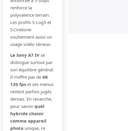
annoncée à 5 stops
de
renforce la
orc
en 
polyvalence terrain.
20 
Les profils S-Log3 et
20
S.Cinetone
soutiennent aussi un
usage vidéo sérieux.
Le Sony A7 IV
se
distingue surtout par
son équilibre général.
Il n’offre pas de
4K
120 fps
et ses menus
restent parfois jugés
denses. En revanche,
pour savoir
quel
hybride choisir
comme appareil
photo
unique, ce