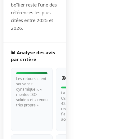
boîtier reste l’une des
références les plus
citées entre 2025 et
2026.
📊 Analyse des avis
par critère
Autofocus
🎯
5/5
Les retours citent
et suivi
souvent «
dynamique », «
La base technique
montée ISO
693 phase plus
solide » et « rendu
425 contraste
très propre ».
revient avec « suivi
fiable » et «
accroche rapide ».