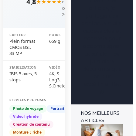
4,8
travers mes
★★★★★
dans les
articles, je
comparatifs
2025-2026
partage des
contenus clairs,
accessibles et
CAPTEUR
POIDS
concrets pour
Plein format
659 g
accompagner
CMOS BSI,
aussi bien les
33 MP
jardiniers
STABILISATION
VIDÉO
débutants que
IBIS 5 axes, 5
4K, S-
les plus
stops
Log3,
expérimentés.
S.Cinetone
🌿
SERVICES PROPOSÉS
Photo de voyage
Portrait
NOS MEILLEURS
Vidéo hybride
ARTICLES
Création de contenu
Ins
mét
Monture E riche
1-0