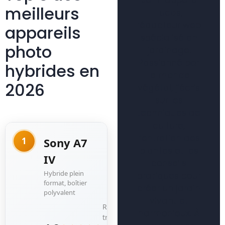
meilleurs
Lucas,
rédacteur web
appareils
spécialisé en
photo
jardinage.
Passionné par
hybrides en
le monde
2026
végétal, j’écris
sur les
techniques de
culture,
l’entretien des
Sony A7
1
plantes et les
IV
conseils
Hybride plein
pratiques pour
format, boîtier
créer un jardin
polyvalent
vivant et
Référence
harmonieux. À
très citée