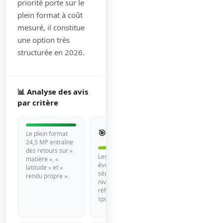
priorité porte sur le
plein format à coût
mesuré, il constitue
une option très
structurée en 2026.
📊 Analyse des avis
par critère
Autofocus
🎯
4/5
Le plein format
et suivi
24,5 MP entraîne
des retours sur «
Les retours
matière », «
évoquent un suivi «
latitude » et «
sérieux » sans le
rendu propre ».
niveau des
références les plus
sportives.