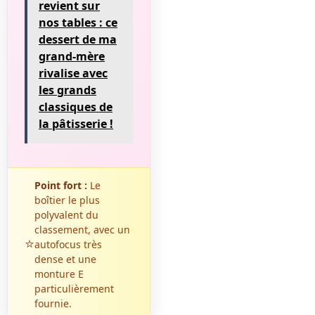
revient sur
nos tables : ce
dessert de ma
grand-mère
rivalise avec
les grands
classiques de
la pâtisserie !
Point fort :
Le
boîtier le plus
polyvalent du
classement, avec un
⭐
autofocus très
dense et une
monture E
particulièrement
fournie.