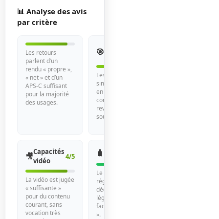
📊 Analyse des avis
par critère
Autofocus
🎯
4/5
Les retours
et suivi
parlent d’un
rendu « propre »,
Les formulations «
« net » et d’un
simple à prendre
APS-C suffisant
en main » et « suivi
pour la majorité
correct »
des usages.
reviennent le plus
souvent.
Capacités
🧳
Portabilité
5/5
🎥
4/5
vidéo
Le format DX est
La vidéo est jugée
régulièrement
« suffisante »
décrit comme «
pour du contenu
léger » et « plus
courant, sans
facile à emporter
vocation très
».