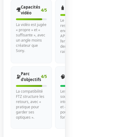
Capacités
🧳
Portabilité
4/5
🎥
4/5
vidéo
Le format 24×36
La vidéo est jugée
reste plus
« propre » et «
encombrant qu’un
suffisante », avec
APS-C, mais
un angle moins
l’ensemble
créateur que
demeure
Sony.
raisonnable.
Parc
Ergonomie
🔭
🧠
4/5
5/5
d’objectifs
et menus
La compatibilité
Les retours
FTZ structure les
soulignent une
retours, avec «
interface « claire »
pratique pour
et « rassurante »
garder ses
pour un plein
optiques ».
format.