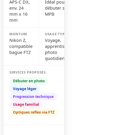
APS-C DX,
Idéal pour
env. 24
débuter selon
mm x 16
MPB
mm
MONTURE
USAGE TYPE
Nikon Z,
Voyage,
compatible
apprentissage,
bague FTZ
photo
quotidienne
SERVICES PROPOSÉS
Débuter en photo
Voyage léger
Progression technique
Usage familial
Optiques reflex via FTZ