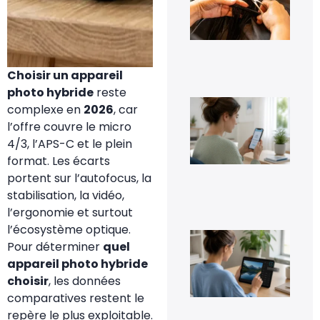
cap
à d
?
6 a
20
Choisir un appareil
photo hybride
reste
Co
complexe en
2026
, car
dés
l’offre couvre le micro
Go
Pho
4/3, l’APS-C et le plein
sa
format. Les écarts
per
ses
portent sur l’autofocus, la
im
stabilisation, la vidéo,
5 a
20
l’ergonomie et surtout
l’écosystème optique.
Co
Pour déterminer
quel
inv
une
appareil photo hybride
fac
choisir
, les données
4 a
20
comparatives restent le
repère le plus exploitable.