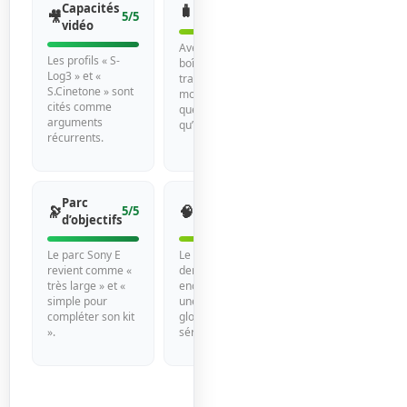
Capacités
🧳
Portabilité
4/5
🎥
5/5
vidéo
Avec 659 g, le
Les profils « S-
boîtier reste
Log3 » et «
transportable mais
S.Cinetone » sont
moins compact
cités comme
que des APS-C ou
arguments
qu’un A7C.
récurrents.
Parc
Ergonomie
🔭
🧠
5/5
4/5
d’objectifs
et menus
Le parc Sony E
Le terme « menu
revient comme «
dense » apparaît
très large » et «
encore, malgré
simple pour
une ergonomie
compléter son kit
globale jugée
».
sérieuse.