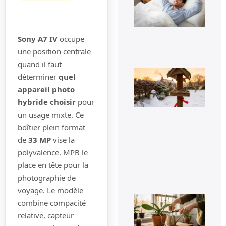
rév
l’e
rap
29 
Sony A7 IV
occupe
une position centrale
quand il faut
Voi
déterminer
quel
pou
la
appareil photo
pr
hybride choisir
pour
de
mé
un usage mixte. Ce
sig
boîtier plein format
un 
pr
de
33 MP
vise la
da
vot
polyvalence. MPB le
jar
place en tête pour la
8 fé
photographie de
20
voyage. Le modèle
Fau
combine compacité
vra
cou
relative, capteur
les