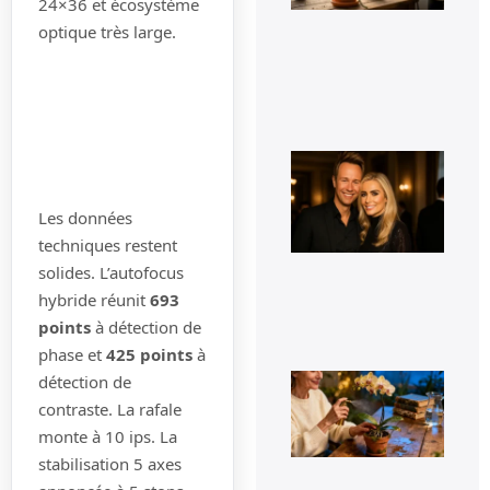
24×36 et écosystème
rac
d’o
optique très large.
qui
déb
du 
11 j
20
Cyr
Fér
t-i
co
Les données
et 
techniques restent
t-i
pho
solides. L’autofocus
d’e
hybride réunit
693
16
sep
points
à détection de
20
phase et
425 points
à
Le 
détection de
de
contraste. La rafale
fle
pou
monte à 10 ips. La
rel
stabilisation 5 axes
la
flo