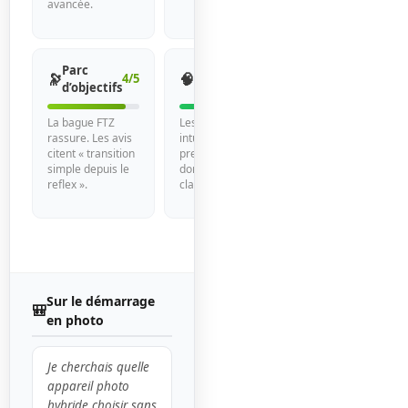
avancée.
Parc
Ergonomie
🔭
🧠
4/5
5/5
d’objectifs
et menus
La bague FTZ
Les expressions «
rassure. Les avis
intuitif » et « bon
citent « transition
premier hybride »
simple depuis le
dominent
reflex ».
clairement.
Sur le démarrage
🎒
en photo
Je cherchais quelle
appareil photo
hybride choisir sans