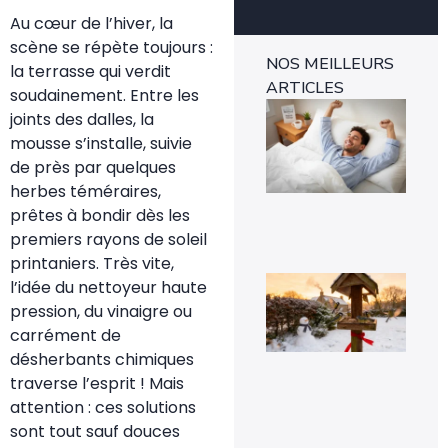
Au cœur de l’hiver, la
scène se répète toujours :
NOS MEILLEURS
la terrasse qui verdit
ARTICLES
soudainement. Entre les
Ins
joints des dalles, la
mét
1-0
mousse s’installe, suivie
rév
de près par quelques
l’e
rap
herbes téméraires,
29 
prêtes à bondir dès les
premiers rayons de soleil
printaniers. Très vite,
Voi
l’idée du nettoyeur haute
pou
pression, du vinaigre ou
la
pr
carrément de
de
désherbants chimiques
mé
sig
traverse l’esprit ! Mais
un 
attention : ces solutions
pr
da
sont tout sauf douces
vot