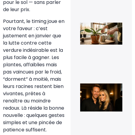
pour le sol — sans parler
jar
de leur prix.
8 fé
20
Pourtant, le timing joue en
Fau
votre faveur : c’est
vra
cou
justement en janvier que
les
la lutte contre cette
rac
d’o
verdure indésirable est la
qui
plus facile à gagner. Les
déb
du 
plantes, affaiblies mais
11 j
pas vaincues par le froid,
20
“dorment” à moitié, mais
leurs racines restent bien
Cyr
Fér
vivantes, prêtes à
t-i
renaître au moindre
co
et 
redoux. Là réside la bonne
t-i
nouvelle : quelques gestes
pho
d’e
simples et une pincée de
16
patience suffisent.
sep
20