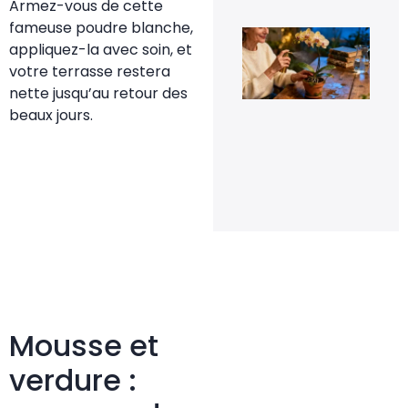
Armez-vous de cette
fameuse poudre blanche,
Le 
appliquez-la avec soin, et
de
fle
votre terrasse restera
pou
nette jusqu’au retour des
rel
la
beaux jours.
flo
de
orc
en 
20 
20
Mousse et
verdure :