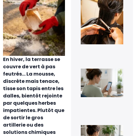
pe
les
pre
jou
tra
cap
à d
?
6 a
20
En hiver, la terrasse se
couvre de vert à pas
Co
feutrés… La mousse,
dés
discrète mais tenace,
Go
Pho
tisse son tapis entre les
sa
dalles, bientôt rejointe
per
ses
par quelques herbes
im
impatientes. Plutôt que
5 a
20
de sortir le gros
artillerie ou des
Co
solutions chimiques
inv