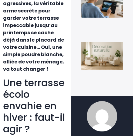
une
agressives, la véritable
fac
arme secrète pour
4 a
20
garder votre terrasse
impeccable jusqu’au
printemps se cache
déjà dans le placard de
La
votre cuisine… Oui, une
déc
nat
simple poudre blanche,
un
alliée de votre ménage,
te
dur
va tout changer !
ins
Une terrasse
3 a
20
écolo
envahie en
hiver : faut-il
agir ?