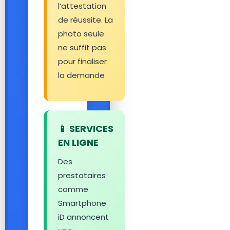
l’attestation
de réussite. La
photo seule
ne suffit pas
pour finaliser
la demande
📱 SERVICES
EN LIGNE
Des
prestataires
comme
Smartphone
iD annoncent