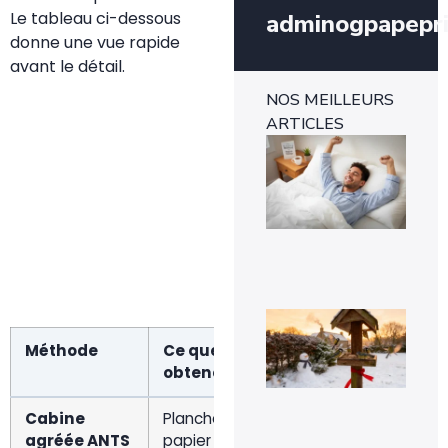
Le tableau ci-dessous
adminogpapepr
donne une vue rapide
avant le détail.
NOS MEILLEURS
ARTICLES
Ins
mét
1-0
rév
l’e
rap
29 
Voi
pou
la
Méthode
Ce que vous
Démarche
C
pr
obtenez
m
de
mé
sig
Cabine
Planche photo
Repérer le
5
un 
agréée ANTS
papier et code
logo ANTS,
pr