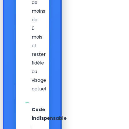
de
moins
de
6
mois
et
rester
fidèle
au
visage
actuel
→
Code
indispensable
: