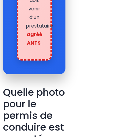
doit
venir
d’un
prestataire
agréé
ANTS
.
Quelle photo
pour le
permis de
conduire est