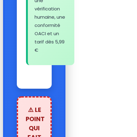
une
vérification
humaine, une
conformité
OACI et un
tarif dès 5,99
€
⚠️ LE
POINT
QUI