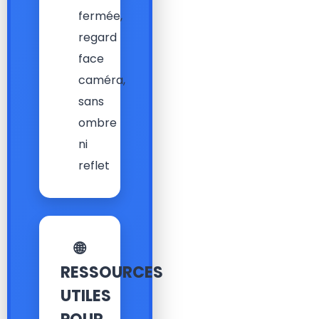
fermée,
regard
face
caméra,
sans
ombre
ni
reflet
🌐
RESSOURCES
UTILES