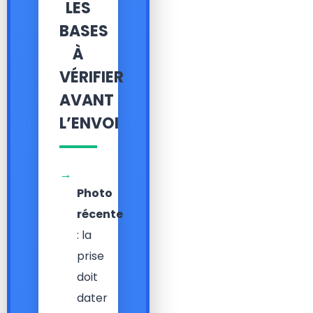
LES
BASES
À
VÉRIFIER
AVANT
L’ENVOI
→
Photo
récente
: la
prise
doit
dater