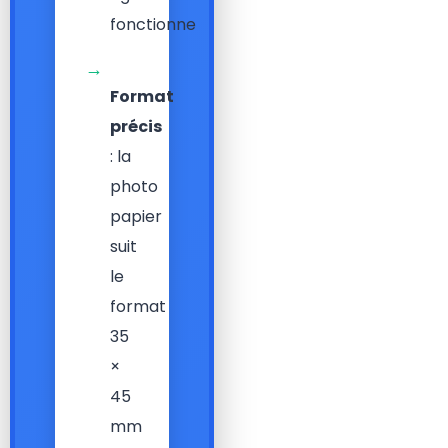
fonctionne
→
Format
précis
: la
photo
papier
suit
le
format
35
×
45
mm