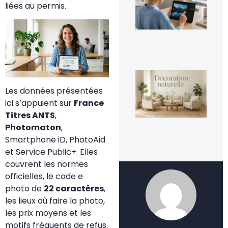
une
liées au permis.
fac
4 a
20
La
déc
Les données présentées
nat
un
ici s’appuient sur
France
te
Titres ANTS
,
dur
ins
Photomaton
,
3 a
Smartphone iD, PhotoAid
20
et Service Public+. Elles
couvrent les normes
officielles, le code e
photo de
22 caractères
,
les lieux où faire la photo,
les prix moyens et les
motifs fréquents de refus.