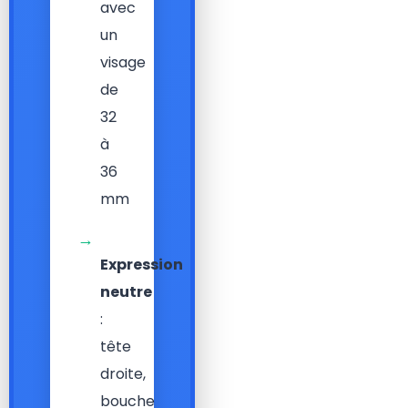
avec
un
visage
de
32
à
36
mm
→
Expression
neutre
:
tête
droite,
bouche