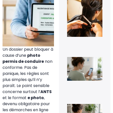
pe
les
pre
jou
tra
cap
à d
?
6 a
20
Un dossier peut bloquer à
cause d’une
photo
Co
permis de conduire
non
dés
conforme. Pas de
Go
Pho
panique, les règles sont
sa
plus simples qu’il n’y
per
ses
paraît. Le point sensible
im
concerne surtout l’
ANTS
5 a
20
et le format
e photo
,
devenu obligatoire pour
Co
les démarches en ligne
inv