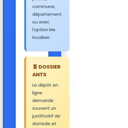
commune,
département
ou avec
l’option Me
localiser
🧾 DOSSIER
ANTS
Le dépôt en
ligne
demande
souvent un
justificatif de
domicile et