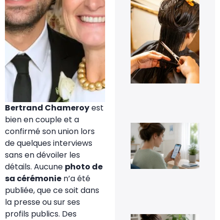
À q
s’a
pe
les
pre
jou
tra
cap
à d
?
6 a
20
Bertrand Chameroy
est
bien en couple et a
Co
confirmé son union lors
dés
de quelques interviews
Go
Pho
sans en dévoiler les
sa
détails. Aucune
photo de
per
ses
sa cérémonie
n’a été
im
publiée, que ce soit dans
5 a
20
la presse ou sur ses
profils publics. Des
Co