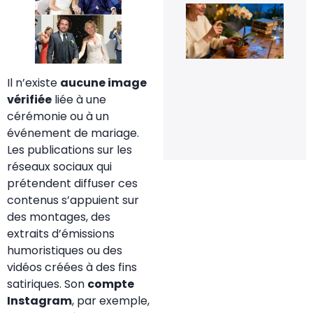
Le 
de
fle
pou
rel
la
flo
Il n’existe
aucune image
de
vérifiée
liée à une
orc
en 
cérémonie ou à un
20 
événement de mariage.
20
Les publications sur les
réseaux sociaux qui
prétendent diffuser ces
contenus s’appuient sur
des montages, des
extraits d’émissions
humoristiques ou des
vidéos créées à des fins
satiriques. Son
compte
Instagram
, par exemple,