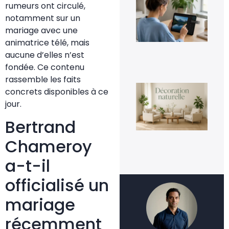
rumeurs ont circulé,
inv
une
notamment sur un
fac
mariage avec une
4 a
20
animatrice télé, mais
aucune d’elles n’est
fondée. Ce contenu
rassemble les faits
La
concrets disponibles à ce
déc
nat
jour.
un
te
Bertrand
dur
ins
Chameroy
3 a
20
a-t-il
officialisé un
mariage
récemment