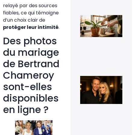
8 fé
relayé par des sources
20
fiables, ce qui témoigne
Fau
d’un choix clair de
vra
protéger leur intimité
.
cou
les
rac
Des photos
d’o
qui
du mariage
déb
du 
de Bertrand
11 j
20
Chameroy
Cyr
sont-elles
Fér
t-i
co
disponibles
et 
t-i
en ligne ?
pho
d’e
16
sep
20