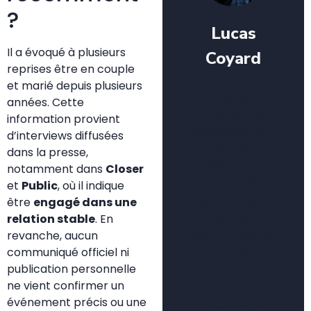
?
Lucas
Il a évoqué à plusieurs
Coyard
reprises être en couple
Je m’appelle
et marié depuis plusieurs
Lucas,
années. Cette
rédacteur web
information provient
spécialisé en
d’interviews diffusées
jardinage.
dans la presse,
Passionné par
notamment dans
Closer
le monde
et
Public
, où il indique
végétal, j’écris
être
engagé dans une
sur les
relation stable
. En
techniques de
revanche, aucun
culture,
communiqué officiel ni
publication personnelle
l’entretien des
ne vient confirmer un
plantes et les
événement précis ou une
conseils