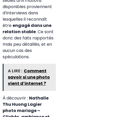
seules affirmations
disponibles proviennent
d’interviews dans
lesquelles il reconnaît
être
engagé dans une
relation stable
. Ce sont
donc des faits rapportés
mais peu détaillés, et en
aucun cas des
spéculations.
A LIRE :
Comment
savoir si une photo
vient d’internet ?
À découvrir :
Nathalie
Thu Huong Lagier
photo mariage –
Clichés, ambiance et