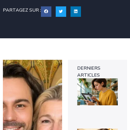
PARTAGEZ SUR :
DERNIERS
ARTICLES
Eff
un
pe
sur
ph
fac
7 a
20