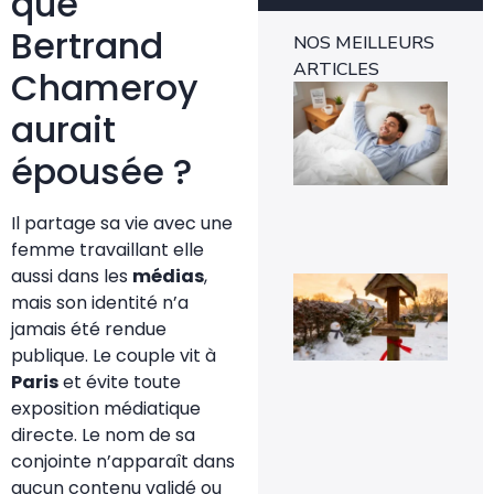
que
Bertrand
NOS MEILLEURS
ARTICLES
Chameroy
Ins
mét
aurait
1-0
rév
épousée ?
l’e
rap
29 
Il partage sa vie avec une
femme travaillant elle
aussi dans les
médias
,
Voi
pou
mais son identité n’a
la
jamais été rendue
pr
de
publique. Le couple vit à
mé
Paris
et évite toute
sig
un 
exposition médiatique
pr
directe. Le nom de sa
da
vot
conjointe n’apparaît dans
jar
aucun contenu validé ou