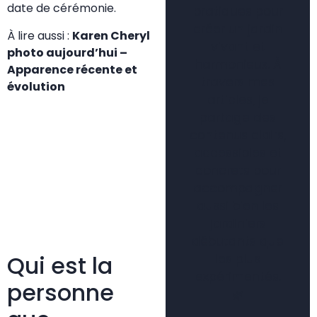
date de cérémonie.
pratiques pour
créer un jardin
À lire aussi :
Karen Cheryl
vivant et
photo aujourd’hui –
harmonieux. À
Apparence récente et
travers mes
évolution
articles, je
partage des
contenus clairs,
accessibles et
concrets pour
accompagner
aussi bien les
jardiniers
débutants que
Qui est la
les plus
expérimentés.
personne
🌿