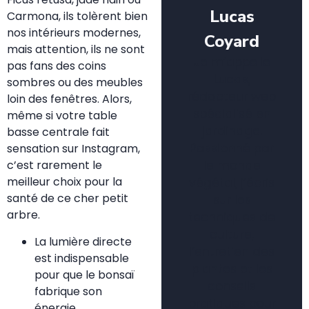
Lucas
Carmona, ils tolèrent bien
nos intérieurs modernes,
Coyard
mais attention, ils ne sont
Je m’appelle
pas fans des coins
Lucas,
sombres ou des meubles
rédacteur web
loin des fenêtres. Alors,
spécialisé en
même si votre table
jardinage.
basse centrale fait
Passionné par
sensation sur Instagram,
le monde
c’est rarement le
meilleur choix pour la
végétal, j’écris
santé de ce cher petit
sur les
arbre.
techniques de
culture,
La lumière directe
l’entretien des
est indispensable
plantes et les
pour que le bonsaï
conseils
fabrique son
pratiques pour
énergie.