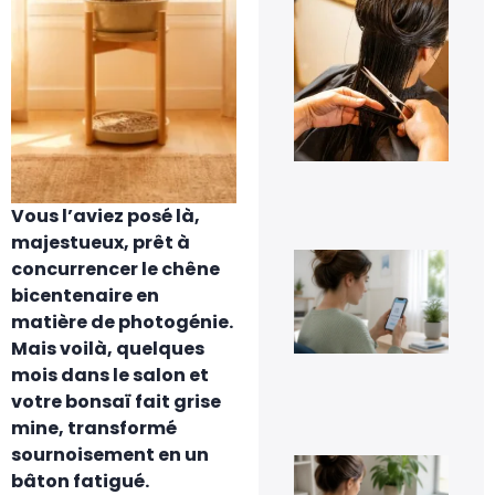
pe
les
pre
jou
tra
cap
à d
?
6 a
20
Vous l’aviez posé là,
majestueux, prêt à
Co
concurrencer le chêne
dés
bicentenaire en
Go
Pho
matière de photogénie.
sa
Mais voilà, quelques
per
ses
mois dans le salon et
im
votre bonsaï fait grise
5 a
20
mine, transformé
sournoisement en un
Co
bâton fatigué.
inv