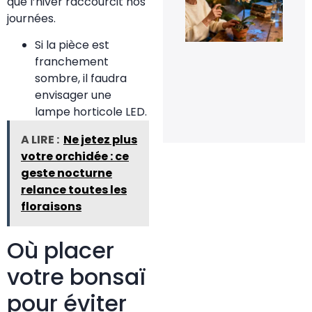
que l’hiver raccourcit nos
de
fle
journées.
pou
rel
Si la pièce est
la
flo
franchement
de
sombre, il faudra
orc
en 
envisager une
20 
lampe horticole LED.
20
A LIRE :
Ne jetez plus
votre orchidée : ce
geste nocturne
relance toutes les
floraisons
Où placer
votre bonsaï
pour éviter