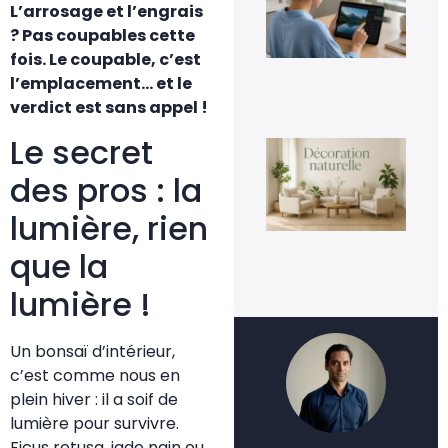
une
L’arrosage et l’engrais
fac
? Pas coupables cette
4 a
20
fois. Le coupable, c’est
l’emplacement… et le
verdict est sans appel !
Le secret
La
déc
nat
des pros : la
un
te
lumière, rien
dur
ins
que la
3 a
20
lumière !
Un bonsaï d’intérieur,
c’est comme nous en
plein hiver : il a soif de
lumière pour survivre.
Ficus retusa, jade nain ou