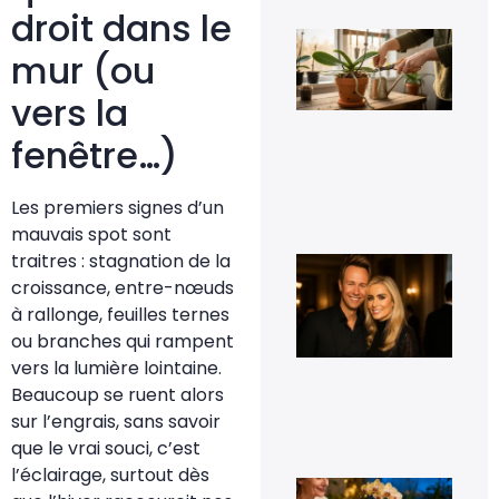
droit dans le
Fau
vra
mur (ou
cou
les
vers la
rac
d’o
fenêtre…)
qui
déb
du 
11 j
Les premiers signes d’un
20
mauvais spot sont
traitres : stagnation de la
Cyr
Fér
croissance, entre-nœuds
t-i
à rallonge, feuilles ternes
co
et 
ou branches qui rampent
t-i
vers la lumière lointaine.
pho
d’e
Beaucoup se ruent alors
16
sur l’engrais, sans savoir
sep
20
que le vrai souci, c’est
l’éclairage, surtout dès
Le 