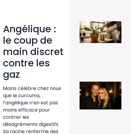
jar
8 fé
20
Fau
Angélique :
vra
cou
le coup de
les
rac
d’o
main discret
qui
déb
contre les
du 
11 j
gaz
20
Cyr
Moins célèbre chez nous
Fér
t-i
que le curcuma,
co
l’angélique n’en est pas
et 
t-i
moins efficace pour
pho
contrer les
d’e
désagréments digestifs.
16
sep
Sa racine renferme des
20