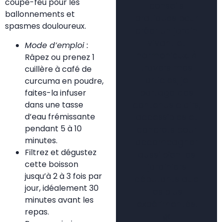
coupe-feu pour les
conseils
ballonnements et
pratiques pour
spasmes douloureux.
créer un jardin
vivant et
Mode d’emploi :
harmonieux. À
Râpez ou prenez 1
travers mes
cuillère à café de
articles, je
curcuma en poudre,
partage des
faites-la infuser
dans une tasse
contenus clairs,
d’eau frémissante
accessibles et
pendant 5 à 10
concrets pour
minutes.
accompagner
Filtrez et dégustez
aussi bien les
cette boisson
jardiniers
jusqu’à 2 à 3 fois par
débutants que
jour, idéalement 30
les plus
minutes avant les
expérimentés.
repas.
🌿