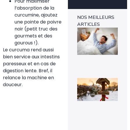
Pour maximiser
l’absorption de la
curcumine, ajoutez
NOS MEILLEURS
une pointe de poivre
ARTICLES
noir (petit truc des
Ins
mét
gourmets et des
1-0
gourous !).
rév
l’e
Le curcuma rend aussi
rap
bien service aux intestins
29 
paresseux et en cas de
digestion lente. Bref, il
relance la machine en
Voi
douceur.
pou
la
pr
de
mé
sig
un 
pr
da
vot