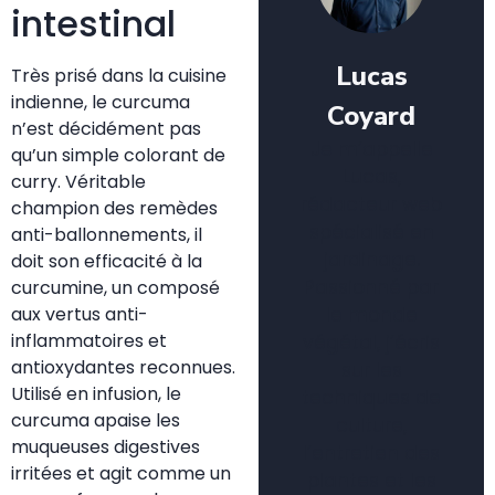
intestinal
Lucas
Très prisé dans la cuisine
indienne, le curcuma
Coyard
n’est décidément pas
Je m’appelle
qu’un simple colorant de
Lucas,
curry. Véritable
rédacteur web
champion des remèdes
spécialisé en
anti-ballonnements, il
jardinage.
doit son efficacité à la
Passionné par
curcumine, un composé
le monde
aux vertus anti-
inflammatoires et
végétal, j’écris
antioxydantes reconnues.
sur les
Utilisé en infusion, le
techniques de
curcuma apaise les
culture,
muqueuses digestives
l’entretien des
irritées et agit comme un
plantes et les