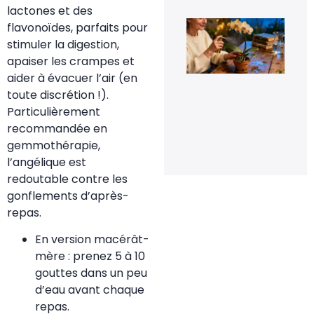
lactones et des
Le 
flavonoïdes, parfaits pour
de
stimuler la digestion,
fle
pou
apaiser les crampes et
rel
aider à évacuer l’air (en
la
flo
toute discrétion !).
de
Particulièrement
orc
en 
recommandée en
20 
gemmothérapie,
20
l’angélique est
redoutable contre les
gonflements d’après-
repas.
En version macérât-
mère : prenez 5 à 10
gouttes dans un peu
d’eau avant chaque
repas.