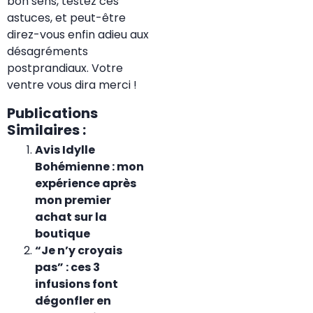
bon sens, testez ces
astuces, et peut-être
direz-vous enfin adieu aux
désagréments
postprandiaux. Votre
ventre vous dira merci !
Publications
Similaires :
Avis Idylle
Bohémienne : mon
expérience après
mon premier
achat sur la
boutique
“Je n’y croyais
pas” : ces 3
infusions font
dégonfler en