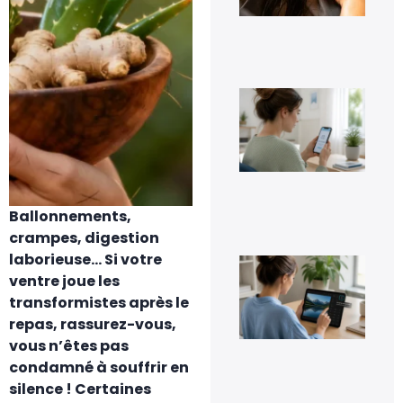
6 a
20
Co
dés
Go
Pho
sa
per
ses
im
Ballonnements,
5 a
20
crampes, digestion
laborieuse… Si votre
Co
inv
ventre joue les
une
transformistes après le
fac
repas, rassurez-vous,
4 a
20
vous n’êtes pas
condamné à souffrir en
silence ! Certaines