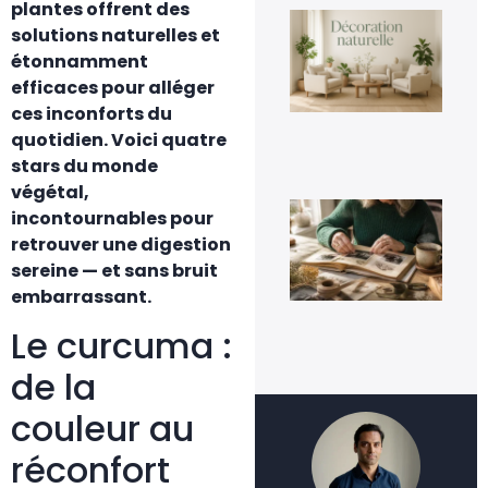
plantes offrent des
La
solutions naturelles et
déc
nat
étonnamment
un
efficaces pour alléger
te
dur
ces inconforts du
ins
quotidien. Voici quatre
3 a
20
stars du monde
végétal,
Qu
incontournables pour
fai
de 
retrouver une digestion
viei
sereine — et sans bruit
pho
de
embarrassant.
fam
Le curcuma :
3 a
20
de la
couleur au
réconfort