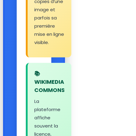
copies d’une
image et
parfois sa
première
mise en ligne
visible.
📚
WIKIMEDIA
COMMONS
La
plateforme
affiche
souvent la
licence,