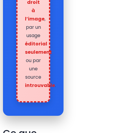
droit
à
l’image
,
par un
usage
éditorial
seulement
ou par
une
source
introuvable
.