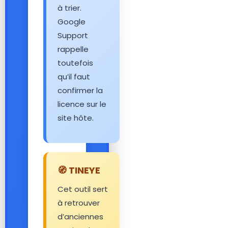
à trier.
Google
Support
rappelle
toutefois
qu’il faut
confirmer la
licence sur le
site hôte.
🧭 TINEYE
Cet outil sert
à retrouver
d’anciennes