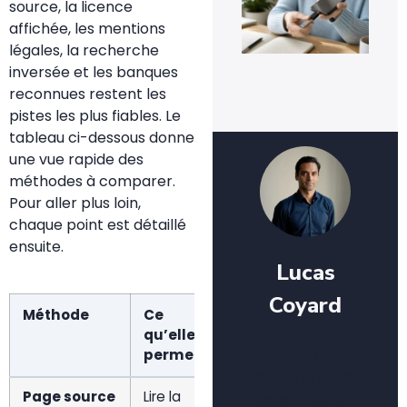
de
source, la licence
pho
affichée, les mentions
sur
clé
légales, la recherche
fac
inversée et les banques
2 a
reconnues restent les
20
pistes les plus fiables. Le
tableau ci-dessous donne
une vue rapide des
méthodes à comparer.
Pour aller plus loin,
chaque point est détaillé
ensuite.
Lucas
Coyard
Méthode
Ce
Démarche
Fi
Je m’appelle
qu’elle
Lucas,
permet
rédacteur web
Page source
Lire la
Ouvrir le site
Tr
spécialisé en