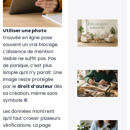
La
déc
Utiliser une photo
nat
un
trouvée en ligne pose
te
souvent un vrai blocage.
dur
ins
L’absence de mention
3 a
visible ne suffit pas. Pas
20
de panique, c’est plus
simple qu’il n’y paraît. Une
Qu
fai
image reste protégée
de 
par le
droit d’auteur
dès
viei
pho
sa création, même sans
de
symbole
©
.
fam
3 a
20
Les données montrent
qu’il faut croiser plusieurs
Co
vérifications. La page
tra