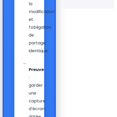
la
modification
et
l’obligation
de
partage
identique.
→
Preuve
:
garder
une
capture
d’écran
datée