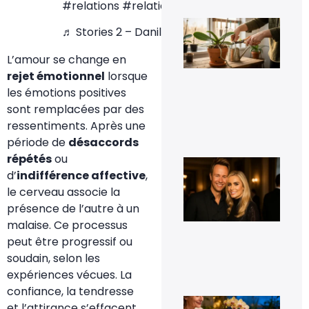
#relations
#relation
Fau
♬ Stories 2 – Danilo Stankovic
vra
cou
les
L’amour se change en
rac
rejet émotionnel
lorsque
d’o
qui
les émotions positives
déb
sont remplacées par des
du 
ressentiments. Après une
11 j
20
période de
désaccords
répétés
ou
Cyr
Fér
d’
indifférence affective
,
t-i
le cerveau associe la
co
et 
présence de l’autre à un
t-i
malaise. Ce processus
pho
d’e
peut être progressif ou
16
soudain, selon les
sep
expériences vécues. La
20
confiance, la tendresse
Le 
et l’attirance s’effacent