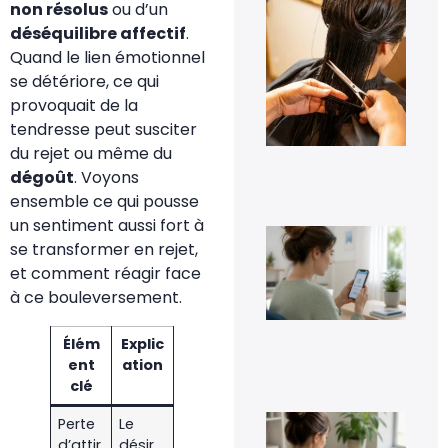
non résolus
ou d’un
pe
les
déséquilibre affectif
.
pre
Quand le lien émotionnel
jou
tra
se détériore, ce qui
cap
provoquait de la
à d
?
tendresse peut susciter
6 a
du rejet ou même du
20
dégoût
. Voyons
ensemble ce qui pousse
un sentiment aussi fort à
Co
se transformer en rejet,
dés
Go
et comment réagir face
Pho
à ce bouleversement.
sa
per
ses
Élém
Explic
im
ent
ation
5 a
20
clé
Co
Perte
Le
inv
d’attir
désir