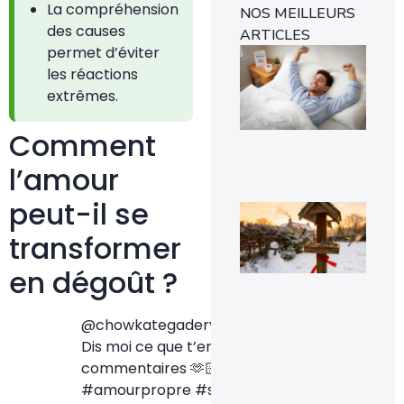
La compréhension
NOS MEILLEURS
des causes
ARTICLES
permet d’éviter
Ins
mét
les réactions
1-0
extrêmes.
rév
l’e
rap
Comment
29 
l’amour
peut-il se
Voi
pou
transformer
la
pr
de
en dégoût ?
mé
sig
un 
@chowkategadery
pr
da
Dis moi ce que t’en penses dans les
vot
commentaires 🫶🏻
#amourdesoi
jar
8 fé
#amourpropre
#santementale
20