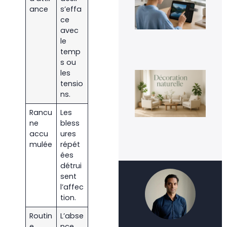
une
ance
s’effa
fac
ce
4 a
20
avec
le
temp
s ou
les
La
déc
tensio
nat
ns.
un
te
Rancu
Les
dur
ins
ne
bless
3 a
accu
ures
20
mulée
répét
ées
détrui
sent
l’affec
tion.
Routin
L’abse
e
nce