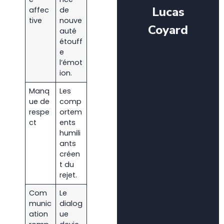
Lucas
affec
de
tive
nouve
Coyard
auté
étouff
Je m’appelle
e
Lucas,
l’émot
rédacteur web
ion.
spécialisé en
Manq
Les
jardinage.
ue de
comp
Passionné par
respe
ortem
le monde
ct
ents
végétal, j’écris
humili
ants
sur les
créen
techniques de
t du
culture,
rejet.
l’entretien des
Com
Le
plantes et les
munic
dialog
conseils
ation
ue
pratiques pour