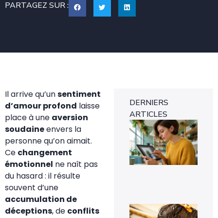
PARTAGEZ SUR :
Il arrive qu’un
sentiment
DERNIERS
d’amour profond
laisse
ARTICLES
place à une
aversion
Eff
soudaine
envers la
un
pe
personne qu’on aimait.
sur
Ce
changement
ph
fac
émotionnel
ne naît pas
7 a
du hasard : il résulte
20
souvent d’une
accumulation de
À q
déceptions
, de
conflits
s’a