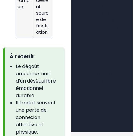
romp
devie
créer un jardin
ue
nt
vivant et
sourc
e de
harmonieux. À
frustr
travers mes
ation.
articles, je
partage des
contenus clairs,
À retenir
accessibles et
concrets pour
Le dégoût
accompagner
amoureux naît
aussi bien les
d’un déséquilibre
émotionnel
jardiniers
durable.
débutants que
Il traduit souvent
les plus
une perte de
expérimentés.
connexion
🌿
affective et
physique.