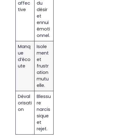
affec
du
tive
désir
et
ennui
émoti
onnel.
Manq
Isole
ue
ment
d’éco
et
ute
frustr
ation
mutu
elle.
Déval
Blessu
orisati
re
on
narcis
sique
et
rejet.