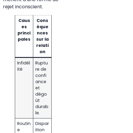
rejet inconscient.
Caus
Cons
es
éque
princi
nces
pales
sur la
relati
on
Infidél
Ruptu
ité
re de
confi
ance
et
dégo
ût
durab
le.
Routin
Dispar
e
ition