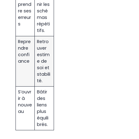
prend
nir les
re ses
sché
erreur
mas
s
répéti
tifs.
Repre
Retro
ndre
uver
confi
estim
ance
e de
soi et
stabili
té.
S’ouvr
Bâtir
ir à
des
nouve
liens
au
plus
équili
brés.