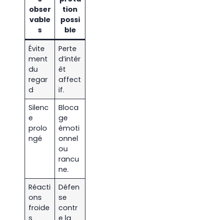
obser
tion
vable
possi
s
ble
Évite
Perte
ment
d’intér
du
êt
regar
affect
d
if.
Silenc
Bloca
e
ge
prolo
émoti
ngé
onnel
ou
rancu
ne.
Réacti
Défen
ons
se
froide
contr
s
e la