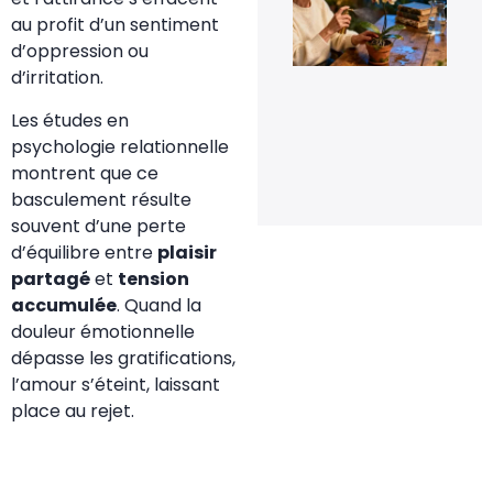
de
fle
au profit d’un sentiment
pou
d’oppression ou
rel
la
d’irritation.
flo
de
Les études en
orc
psychologie relationnelle
en 
20 
montrent que ce
20
basculement résulte
souvent d’une perte
d’équilibre entre
plaisir
partagé
et
tension
accumulée
. Quand la
douleur émotionnelle
dépasse les gratifications,
l’amour s’éteint, laissant
place au rejet.