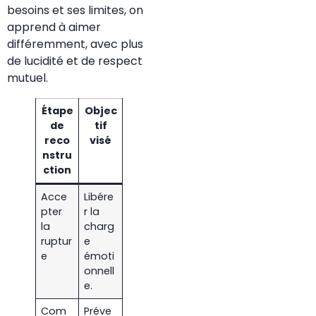
besoins et ses limites, on
apprend à aimer
différemment, avec plus
de lucidité et de respect
mutuel.
Étape
Objec
de
tif
reco
visé
nstru
ction
Acce
Libére
pter
r la
la
charg
ruptur
e
e
émoti
onnell
e.
Com
Préve