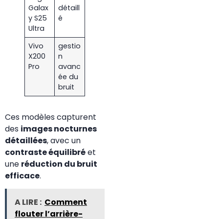
Galax
détaill
y S25
é
Ultra
Vivo
gestio
X200
n
Pro
avanc
ée du
bruit
Ces modèles capturent
des
images nocturnes
détaillées
, avec un
contraste équilibré
et
une
réduction du bruit
efficace
.
A LIRE :
Comment
flouter l’arrière-