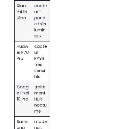
Xiao
capte
mi 15
ur 1
Ultra
pouc
e très
lumin
eux
Huaw
capte
ei P70
ur
Pro
RYYB
très
sensi
ble
Googl
traite
e Pixel
ment
10 Pro
HDR
noctu
rne
Sams
mode
ung
nuit