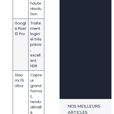
haute
harmonieux. À
résolu
travers mes
tion
articles, je
Googl
Traite
partage des
e Pixel
ment
contenus clairs,
10 Pro
logici
accessibles et
el très
concrets pour
précis
accompagner
,
excell
aussi bien les
ent
jardiniers
HDR
débutants que
les plus
Xiao
Capte
mi 15
ur
expérimentés.
Ultra
grand
🌿
forma
t,
rendu
NOS MEILLEURS
détaill
ARTICLES
é