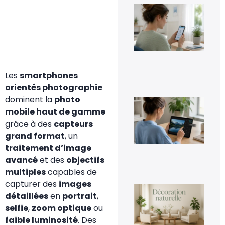
Co
dés
Go
Pho
sa
per
ses
im
Les
smartphones
5 a
20
orientés photographie
dominent la
photo
Co
inv
mobile haut de gamme
une
grâce à des
capteurs
fac
grand format
, un
4 a
20
traitement d’image
avancé
et des
objectifs
multiples
capables de
capturer des
images
La
détaillées
en
portrait
,
déc
nat
selfie
,
zoom optique
ou
un
faible luminosité
. Des
te