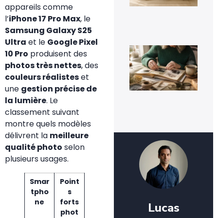
dur
appareils comme
ins
l’
iPhone 17 Pro Max
, le
3 a
20
Samsung Galaxy S25
Ultra
et le
Google Pixel
Qu
10 Pro
produisent des
fai
de 
photos très nettes
, des
viei
couleurs réalistes
et
pho
de
une
gestion précise de
fam
la lumière
. Le
3 a
classement suivant
20
montre quels modèles
délivrent la
meilleure
qualité photo
selon
plusieurs usages.
Smar
Point
tpho
s
ne
forts
Lucas
phot