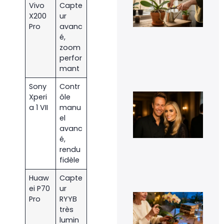
vra
Vivo
Capte
cou
X200
ur
les
rac
Pro
avanc
d’o
é,
qui
zoom
déb
perfor
du 
mant
11 j
20
Sony
Contr
Cyr
Xperi
ôle
Fér
a 1 VII
manu
t-i
el
co
et 
avanc
t-i
é,
pho
rendu
d’e
fidèle
16
sep
20
Huaw
Capte
ei P70
ur
Le 
Pro
RYYB
de
très
fle
pou
lumin