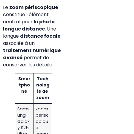
Le
zoom périscopique
constitue l’élément
central pour la
photo
longue distance
. Une
longue
distance focale
associée à un
traitement numérique
avancé
permet de
conserver les détails.
Smar
Tech
tpho
nolog
ne
ie de
zoom
Sams
zoom
ung
périsc
Galax
opiqu
y S25
e
Ultra
longu