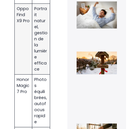
Ins
mét
Oppo
Portra
1-0
Find
it
rév
X9 Pro
natur
l’e
el,
rap
gestio
29 
n de
la
lumièr
Voi
e
pou
la
effica
pr
ce
de
mé
Honor
Photo
sig
Magic
s
un 
pr
7 Pro
équili
da
brées,
vot
autof
jar
ocus
8 fé
20
rapid
e
Fau