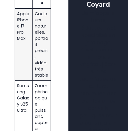
Coyard
o
Je m’appelle
Apple
Coule
Lucas,
iPhon
urs
e 17
natur
rédacteur web
Pro
elles,
spécialisé en
Max
portra
jardinage.
it
Passionné par
précis
le monde
,
vidéo
végétal, j’écris
très
sur les
stable
techniques de
culture,
Sams
Zoom
ung
périsc
l’entretien des
Galax
opiqu
plantes et les
y S25
e
conseils
Ultra
puiss
pratiques pour
ant,
créer un jardin
capte
ur
vivant et