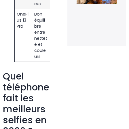
rel
eux
la
flo
OnePl
Bon
de
us 13
équili
orc
en 
Pro
bre
20 
entre
20
nettet
é et
coule
urs
Quel
téléphone
fait les
meilleurs
selfies en