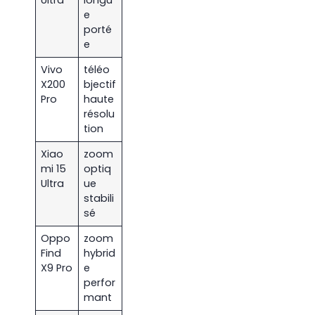
e
porté
e
Vivo
téléo
X200
bjectif
Pro
haute
résolu
tion
Xiao
zoom
mi 15
optiq
Ultra
ue
stabili
sé
Oppo
zoom
Find
hybrid
X9 Pro
e
perfor
mant