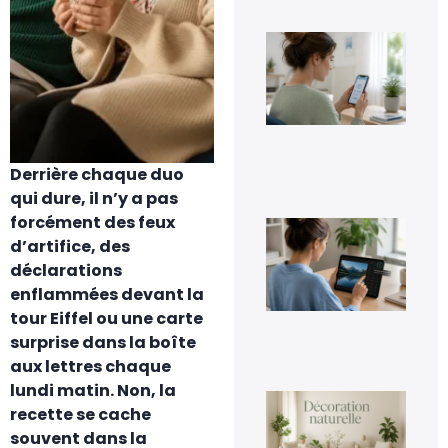
Co
dés
Go
Pho
sa
per
ses
im
Derrière chaque duo
5 a
20
qui dure, il n’y a pas
forcément des feux
Co
inv
d’artifice, des
une
déclarations
fac
enflammées devant la
4 a
20
tour Eiffel ou une carte
surprise dans la boîte
aux lettres chaque
lundi matin. Non, la
La
recette se cache
déc
nat
souvent dans la
un