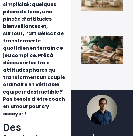
simplicité : quelques
te
dur
piliers de fond, une
ins
pincée d’attitudes
3 a
20
bienveillantes et,
surtout, l’art délicat de
Qu
transformer le
fai
de 
quotidien en terrain de
viei
jeu complice. Prêt à
pho
de
découvrir les trois
fam
attitudes phares qui
3 a
transforment un couple
20
ordinaire en véritable
équipe indestructible ?
Pas besoin d’être coach
en amour pour s’y
essayer !
Des