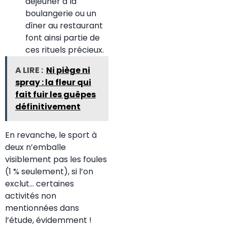
déjeuner à la
boulangerie ou un
dîner au restaurant
font ainsi partie de
ces rituels précieux.
A LIRE :
Ni piège ni
spray : la fleur qui
fait fuir les guêpes
définitivement
En revanche, le sport à
deux n’emballe
visiblement pas les foules
(1 % seulement), si l’on
exclut… certaines
activités non
mentionnées dans
l’étude, évidemment !