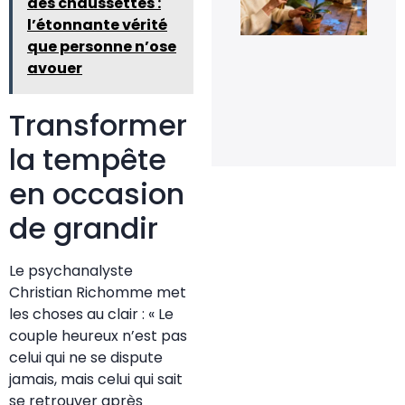
des chaussettes :
pou
l’étonnante vérité
rel
la
que personne n’ose
flo
avouer
de
orc
en 
Transformer
20 
20
la tempête
en occasion
de grandir
Le psychanalyste
Christian Richomme met
les choses au clair : « Le
couple heureux n’est pas
celui qui ne se dispute
jamais, mais celui qui sait
se retrouver après