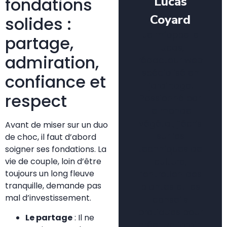
Lucas
fondations
Coyard
solides :
Je m’appelle
partage,
Lucas,
admiration,
rédacteur web
spécialisé en
confiance et
jardinage.
respect
Passionné par
le monde
végétal, j’écris
Avant de miser sur un duo
sur les
de choc, il faut d’abord
techniques de
soigner ses fondations. La
culture,
vie de couple, loin d’être
toujours un long fleuve
l’entretien des
tranquille, demande pas
plantes et les
mal d’investissement.
conseils
pratiques pour
Le partage
: Il ne
créer un jardin