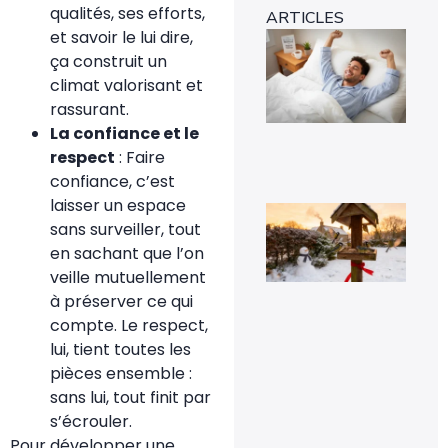
qualités, ses efforts,
ARTICLES
et savoir le lui dire,
Ins
mét
ça construit un
1-0
climat valorisant et
rév
l’e
rassurant.
rap
La confiance et le
29 
respect
: Faire
confiance, c’est
laisser un espace
Voi
pou
sans surveiller, tout
la
en sachant que l’on
pr
de
veille mutuellement
mé
à préserver ce qui
sig
un 
compte. Le respect,
pr
lui, tient toutes les
da
vot
pièces ensemble :
jar
sans lui, tout finit par
8 fé
s’écrouler.
20
Pour développer une