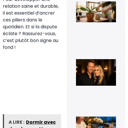
Fau
relation saine et durable,
vra
il est essentiel d’ancrer
cou
les
ces piliers dans le
rac
quotidien. Et si la dispute
d’o
qui
éclate ? Rassurez-vous,
déb
c’est plutôt bon signe au
du 
11 j
fond !
20
Cyr
Fér
t-i
co
et 
t-i
pho
d’e
16
sep
20
Le 
A LIRE :
Dormir avec
de
fle