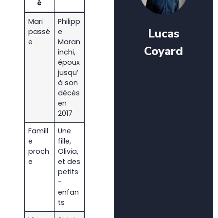
é
Mari
Philipp
Lucas
passé
e
e
Maran
Coyard
inchi,
époux
Je m’appelle
jusqu’
Lucas,
à son
rédacteur web
décès
spécialisé en
en
jardinage.
2017
Passionné par
Famill
Une
le monde
e
fille,
végétal, j’écris
proch
Olivia,
e
et des
sur les
petits
techniques de
-
culture,
enfan
l’entretien des
ts
plantes et les