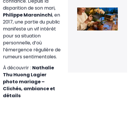
confiance. Depuis la
disparition de son mari,
Le 
de
Philippe Maraninchi
, en
fle
2017, une partie du public
pou
rel
manifeste un vif intérêt
la
pour sa situation
flo
de
personnelle, d’où
orc
l’émergence régulière de
en 
rumeurs sentimentales.
20 
20
À découvrir :
Nathalie
Thu Huong Lagier
photo mariage –
Clichés, ambiance et
détails