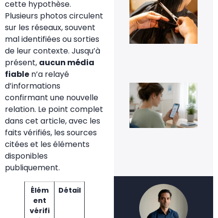
jou
cette hypothèse.
tra
Plusieurs photos circulent
cap
à d
sur les réseaux, souvent
?
mal identifiées ou sorties
6 a
de leur contexte. Jusqu’à
20
présent,
aucun média
fiable
n’a relayé
d’informations
Co
dés
confirmant une nouvelle
Go
relation. Le point complet
Pho
sa
dans cet article, avec les
per
faits vérifiés, les sources
ses
im
citées et les éléments
5 a
disponibles
20
publiquement.
Élém
Détail
ent
vérifi