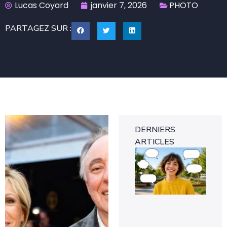
Lucas Coyard
janvier 7, 2026
PHOTO
PARTAGEZ SUR :
DERNIERS
ARTICLES
Co
met
des
sur
ph
fac
9 a
20