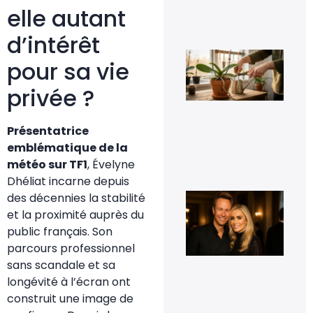
jar
elle autant
8 fé
20
d’intérêt
Fau
pour sa vie
vra
cou
les
privée ?
rac
d’o
qui
Présentatrice
déb
du 
emblématique de la
11 j
météo sur TF1
, Évelyne
20
Dhéliat incarne depuis
Cyr
des décennies la stabilité
Fér
et la proximité auprès du
t-i
co
public français. Son
et 
parcours professionnel
t-i
pho
sans scandale et sa
d’e
longévité à l’écran ont
16
construit une image de
sep
20