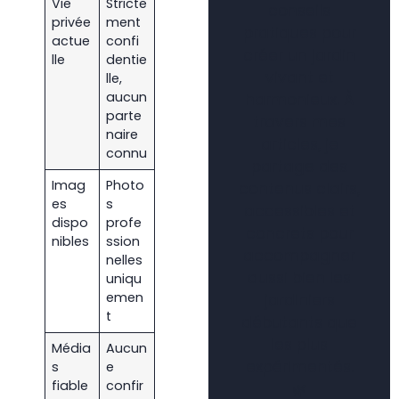
Vie
Stricte
conseils
privée
ment
pratiques pour
actue
confi
créer un jardin
lle
dentie
vivant et
lle,
aucun
harmonieux. À
parte
travers mes
naire
articles, je
connu
partage des
Imag
Photo
contenus clairs,
es
s
accessibles et
dispo
profe
concrets pour
nibles
ssion
accompagner
nelles
aussi bien les
uniqu
emen
jardiniers
t
débutants que
les plus
Média
Aucun
expérimentés.
s
e
fiable
confir
🌿