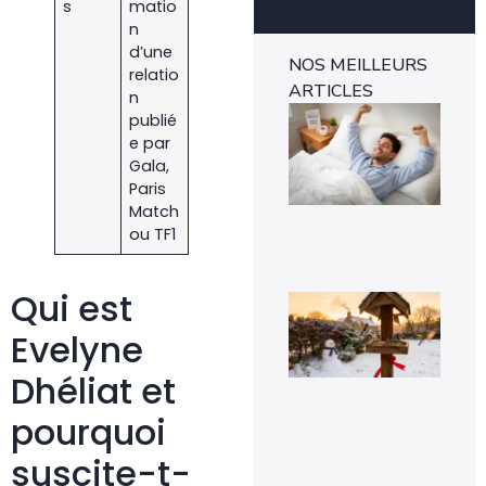
s
matio
n
d’une
NOS MEILLEURS
relatio
ARTICLES
n
Ins
publié
mét
e par
1-0
rév
Gala,
l’e
Paris
rap
Match
29 
ou TF1
Qui est
Voi
pou
la
Evelyne
pr
de
Dhéliat et
mé
sig
pourquoi
un 
pr
da
suscite-t-
vot