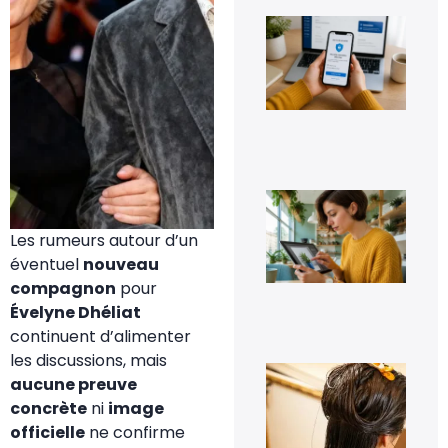
Tra
gra
des
d’i
ver
8 a
Eff
un
pe
Les rumeurs autour d’un
sur
ph
éventuel
nouveau
fac
compagnon
pour
7 a
Évelyne Dhéliat
20
continuent d’alimenter
les discussions, mais
À q
aucune preuve
s’a
pe
concrète
ni
image
les
officielle
ne confirme
pre