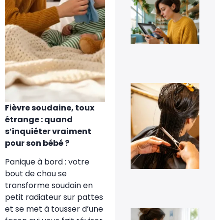
Eff
un
pe
sur
ph
fac
7 a
20
À q
s’a
pe
Fièvre soudaine, toux
les
pre
étrange : quand
jou
s’inquiéter vraiment
tra
cap
pour son bébé ?
à d
?
Panique à bord : votre
6 a
bout de chou se
20
transforme soudain en
petit radiateur sur pattes
et se met à tousser d’une
Co
dés