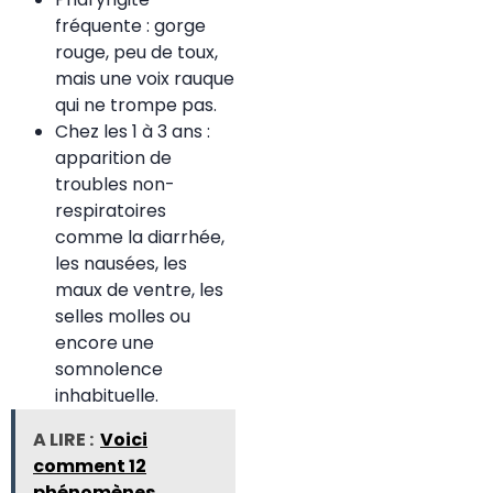
fréquente : gorge
rouge, peu de toux,
mais une voix rauque
qui ne trompe pas.
Chez les 1 à 3 ans :
apparition de
troubles non-
respiratoires
comme la diarrhée,
les nausées, les
maux de ventre, les
selles molles ou
encore une
somnolence
inhabituelle.
A LIRE :
Voici
comment 12
phénomènes