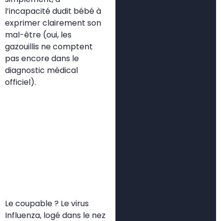
pratiques pour
l’incapacité dudit bébé à
créer un jardin
exprimer clairement son
vivant et
mal-être (oui, les
harmonieux. À
gazouillis ne comptent
travers mes
pas encore dans le
articles, je
diagnostic médical
partage des
officiel).
contenus clairs,
accessibles et
concrets pour
accompagner
aussi bien les
jardiniers
débutants que
les plus
expérimentés.
Le coupable ? Le virus
🌿
Influenza, logé dans le nez