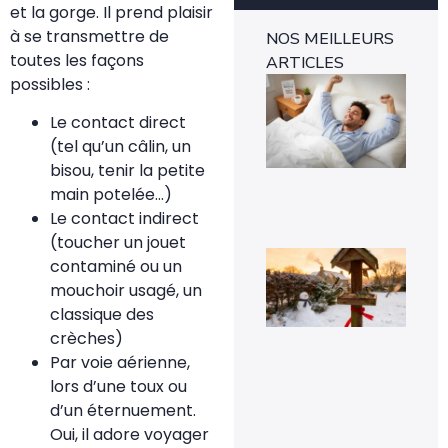
et la gorge. Il prend plaisir
à se transmettre de
NOS MEILLEURS
toutes les façons
ARTICLES
Ins
possibles :
mét
1-0
Le contact direct
rév
(tel qu’un câlin, un
l’e
rap
bisou, tenir la petite
29 
main potelée…)
Le contact indirect
(toucher un jouet
Voi
contaminé ou un
pou
la
mouchoir usagé, un
pr
classique des
de
mé
crèches)
sig
Par voie aérienne,
un 
pr
lors d’une toux ou
da
d’un éternuement.
vot
jar
Oui, il adore voyager