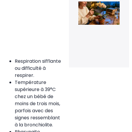
Le 
de
fle
pou
rel
la
flo
de
orc
en 
20 
20
Respiration sifflante
ou difficulté à
respirer.
Température
supérieure à 39°C
chez un bébé de
moins de trois mois,
parfois avec des
signes ressemblant
à la bronchiolite.
Pharyngite