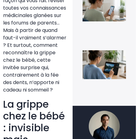
façon qui vous fait réviser
Go
toutes vos connaissances
Pho
sa
médicinales glanées sur
per
les forums de parents…
ses
im
Mais à partir de quand
5 a
faut-il vraiment s’alarmer
20
? Et surtout, comment
reconnaître la grippe
Co
inv
chez le bébé, cette
une
invitée surprise qui,
fac
4 a
contrairement à la fée
20
des dents, n’apporte ni
cadeau ni sommeil ?
La grippe
chez le bébé
: invisible