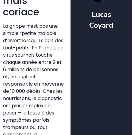
mais
coriace
Lucas
Coyard
La grippe n’est pas une
simple “petite maladie
Je m’appelle
d’hiver” lorsqu’il s’agit des
Lucas,
tout-petits. En France, ce
rédacteur web
virus sournois touche
spécialisé en
chaque année entre 2 et
jardinage.
6 millions de personnes
Passionné par
et, hélas, il est
le monde
responsable en moyenne
végétal, j’écris
de 10 000 décès. Chez les
sur les
nourrissons, le diagnostic
techniques de
est plus complexe à
culture,
poser – la faute à des
l’entretien des
symptômes parfois
plantes et les
trompeurs ou, tout
conseils
simplement, à