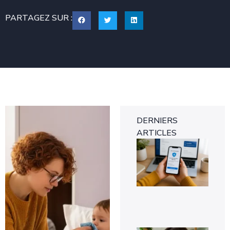
PARTAGEZ SUR :
DERNIERS
ARTICLES
Tra
gra
des
d’i
ver
8 a