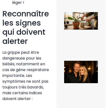
8 fé
léger !
20
Reconnaître
Fau
vra
les signes
cou
les
qui doivent
rac
d’o
qui
alerter
déb
du 
11 j
La grippe peut être
20
dangereuse pour les
Cyr
bébés, notamment en
Fér
cas de gêne respiratoire
t-i
co
importante. Les
et 
symptômes ne sont pas
t-i
pho
toujours très bavards,
d’e
mais certains indices
16
doivent alerter :
sep
20