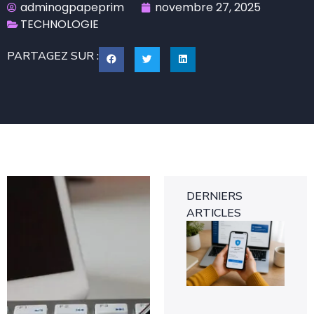
adminogpapeprim
novembre 27, 2025
TECHNOLOGIE
PARTAGEZ SUR :
DERNIERS
ARTICLES
Tra
gra
des
d’i
ver
8 a