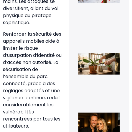
de
mains. Les attaques se
mé
diversifient, allant du vol
sig
un 
physique au piratage
pr
sophistiqué.
da
vot
Renforcer la sécurité des
jar
8 fé
appareils mobiles aide à
20
limiter le risque
d’usurpation d’identité ou
Fau
vra
d’accès non autorisé. La
cou
sécurisation de
les
rac
l’ensemble du parc
d’o
connecté, grâce à des
qui
déb
réglages adaptés et une
du 
vigilance continue, réduit
11 j
20
considérablement les
vulnérabilités
Cyr
rencontrées par tous les
Fér
t-i
utilisateurs.
co