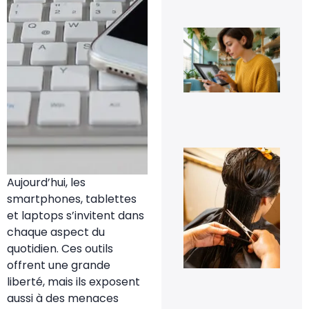
Eff
un
pe
sur
ph
fac
7 a
20
À q
s’a
pe
Aujourd’hui, les
les
pre
smartphones, tablettes
jou
et laptops s’invitent dans
tra
cap
chaque aspect du
à d
quotidien. Ces outils
?
offrent une grande
6 a
20
liberté, mais ils exposent
aussi à des menaces