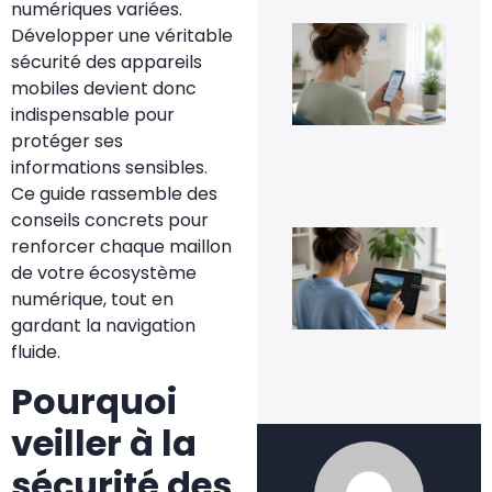
numériques variées.
Co
Développer une véritable
dés
sécurité des appareils
Go
Pho
mobiles devient donc
sa
indispensable pour
per
ses
protéger ses
im
informations sensibles.
5 a
Ce guide rassemble des
20
conseils concrets pour
Co
renforcer chaque maillon
inv
une
de votre écosystème
fac
numérique, tout en
4 a
gardant la navigation
20
fluide.
Pourquoi
veiller à la
sécurité des