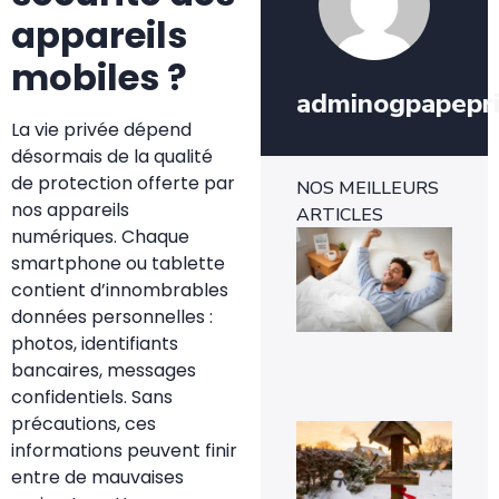
appareils
mobiles ?
adminogpapepr
La vie privée dépend
désormais de la qualité
de protection offerte par
NOS MEILLEURS
nos appareils
ARTICLES
numériques. Chaque
Ins
mét
smartphone ou tablette
1-0
contient d’innombrables
rév
l’e
données personnelles :
rap
photos, identifiants
29 
bancaires, messages
confidentiels. Sans
précautions, ces
Voi
pou
informations peuvent finir
la
entre de mauvaises
pr